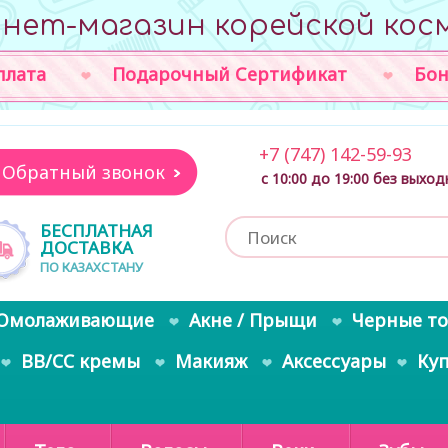
нет-магазин корейской кос
плата
Подарочный Сертификат
Бон
+7 (747) 142-59-93
Обратный звонок
с 10:00 до 19:00 без выхо
БЕСПЛАТНАЯ
ДОСТАВКА
ПО КАЗАХСТАНУ
Омолаживающие
Акне / Прыщи
Черные т
BB/CC кремы
Макияж
Аксессуары
Ку