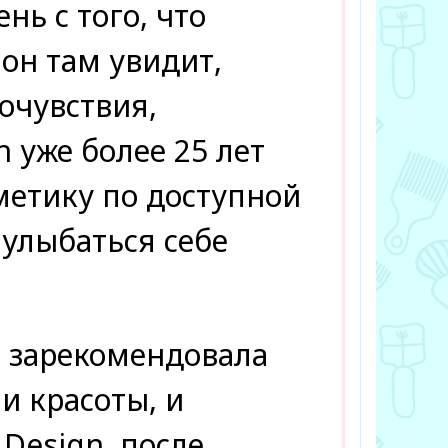
нь с того, что
 он там увидит,
мочувствия,
n уже более 25 лет
метику по доступной
 улыбаться себе
о зарекомендовала
и красоты, и
 Design, после