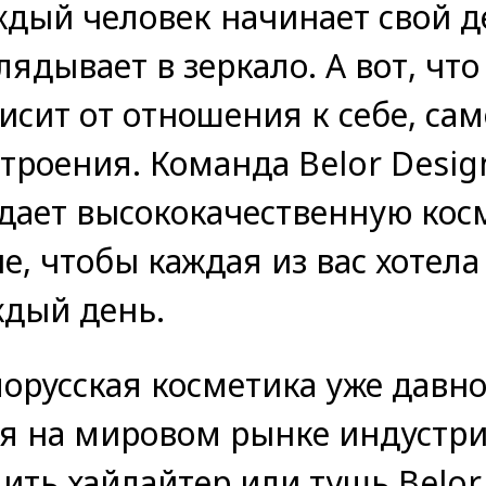
дый человек начинает свой де
лядывает в зеркало. А вот, что
исит от отношения к себе, са
троения. Команда Belor Desig
дает высококачественную кос
е, чтобы каждая из вас хотела
ждый день.
орусская косметика уже давн
я на мировом рынке индустри
ить хайлайтер или тушь Belor