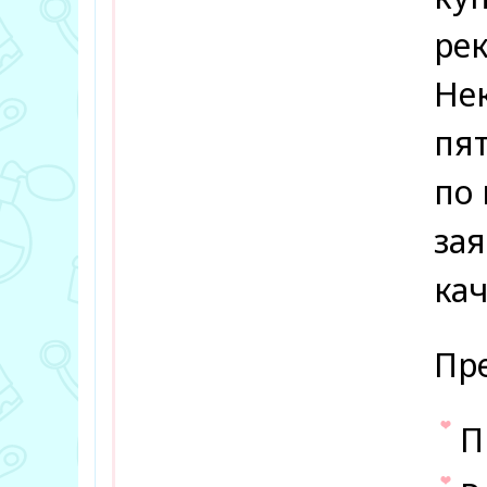
рек
Не
пя
по 
зая
кач
Пре
П