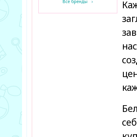
Все бренды
Каж
заг
зав
нас
соз
цен
ка
Бел
себ
куп