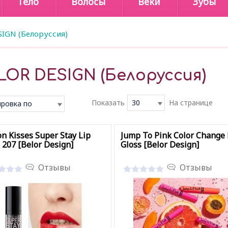
Тело
Волосы
Веки
Зубы
IGN (Белоруссия)
LOR DESIGN (Белоруссия)
Показать
30
На странице
ровка по
чанию
on Kisses Super Stay Lip
Jump To Pink Color Change 
 207 [Belor Design]
Gloss [Belor Design]
Отзывы
Отзывы