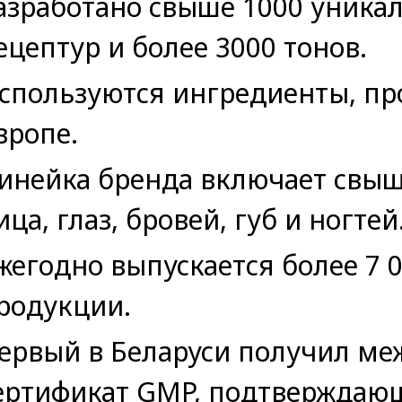
азработано свыше 1000 уника
ецептур и более 3000 тонов.
спользуются ингредиенты, пр
вропе.
инейка бренда включает свыш
ица, глаз, бровей, губ и ногтей
жегодно выпускается более 7 
родукции.
ервый в Беларуси получил м
ертификат GMP, подтверждающ