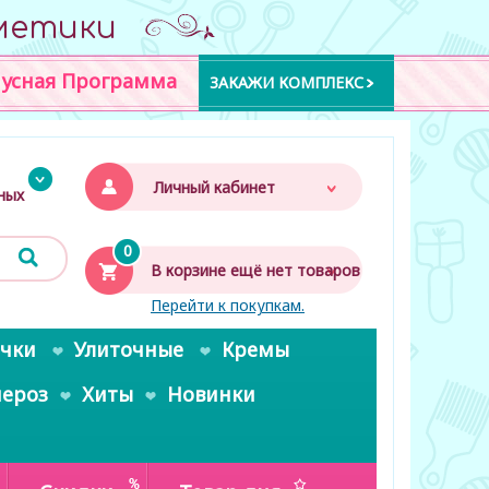
метики
усная Программа
ЗАКАЖИ КОМПЛЕКС
Личный кабинет
дных
0
В корзине ещё нет товаров
Перейти к покупкам.
очки
Улиточные
Кремы
пероз
Хиты
Новинки