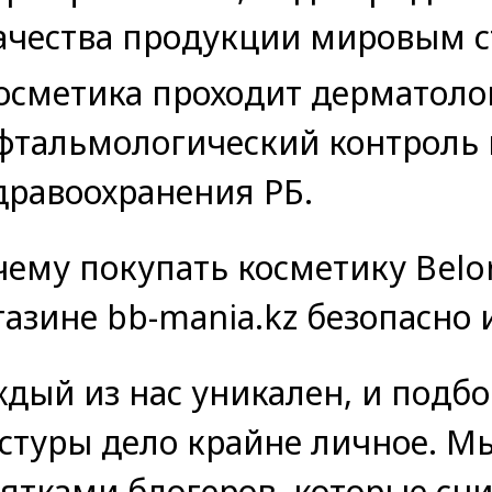
ачества продукции мировым с
осметика проходит дерматоло
фтальмологический контроль 
дравоохранения РБ.
ему покупать косметику Belor
азине bb-mania.kz безопасно 
дый из нас уникален, и подбо
стуры дело крайне личное. М
ятками блогеров, которые сн