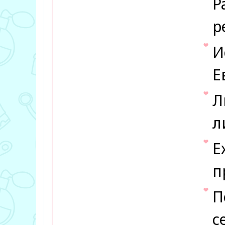
Р
р
И
Е
Л
л
Е
п
П
с