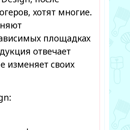
геров, хотят многие.
аняют
зависимых площадках
одукция отвечает
е изменяет своих
gn
: