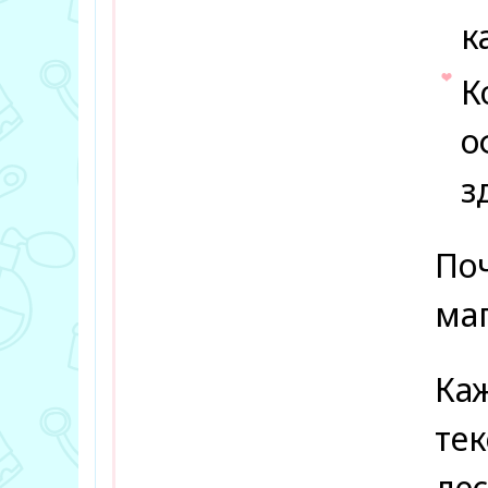
к
К
о
з
Поч
маг
Каж
тек
дес