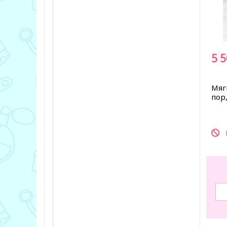
5 
Мяг
пор