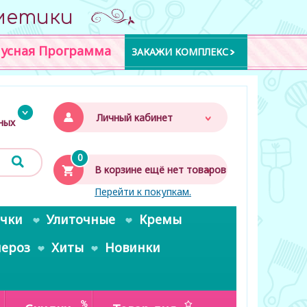
метики
усная Программа
ЗАКАЖИ КОМПЛЕКС
Личный кабинет
дных
0
В корзине ещё нет товаров
Перейти к покупкам.
очки
Улиточные
Кремы
пероз
Хиты
Новинки