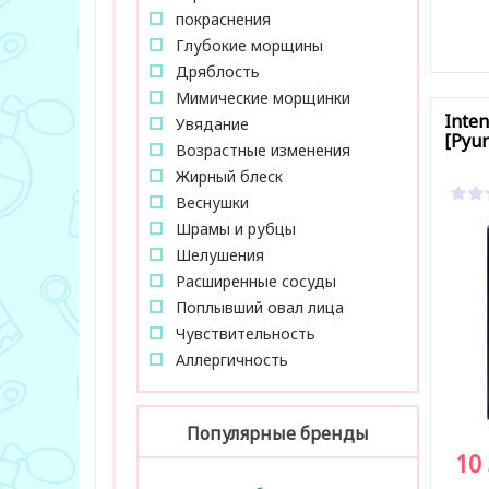
покраснения
Глубокие морщины
В за
Дряблость
Мимические морщинки
Inten
Увядание
[Pyun
Возрастные изменения
Жирный блеск
Веснушки
Шрамы и рубцы
Шелушения
Расширенные сосуды
Поплывший овал лица
Чувствительность
Аллергичность
Популярные бренды
10