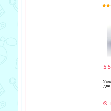
5 
Увл
для