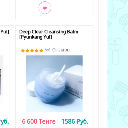
В закладки
Yul]
Deep Clear Cleansing Balm
[Pyunkang Yul]
Отзывы
уб.
6 600
Тенге
1586
Руб.