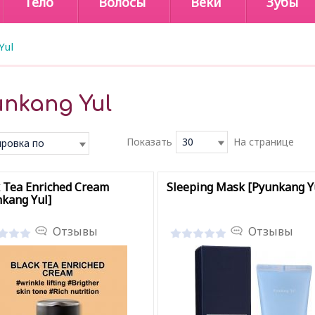
Тело
Волосы
Веки
Зубы
Yul
unkang Yul
Показать
30
На странице
ровка по
чанию
 Tea Enriched Cream
Sleeping Mask [Pyunkang Y
kang Yul]
Отзывы
Отзывы