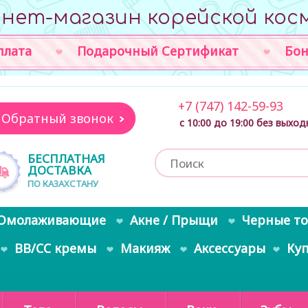
нет-магазин корейской кос
плата
Подарочный Сертификат
Бон
+7 (747) 142-59-93
Обратный звонок
с 10:00 до 19:00 без выхо
БЕСПЛАТНАЯ
ДОСТАВКА
ПО КАЗАХСТАНУ
Омолаживающие
Акне / Прыщи
Черные т
BB/CC кремы
Макияж
Аксессуары
Ку