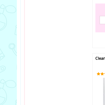
В за
Clean