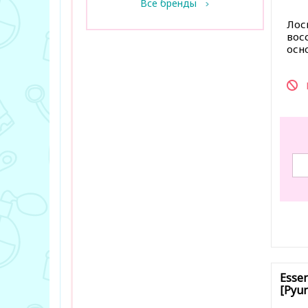
Все бренды
Лос
вос
осн
В за
Essen
[Pyun