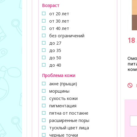
Возраст
от 20 лет
от 30 лет
от 40 лет
без ограничений
18
до 27
до 35
до 50
Омо
пит
до 40
ком
Проблема кожи
акне (прыщи)
морщины
сухость кожи
пигментация
пятна от постакне
расширенные поры
тусклый цвет лица
черные точки