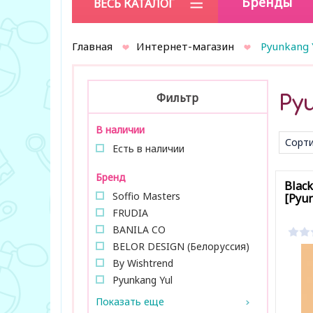
Бренды
ВЕСЬ КАТАЛОГ
Главная
Интернет-магазин
Pyunkang 
Фильтр
Py
В наличии
Сорти
Есть в наличии
умол
Бренд
Black
Soffio Masters
[Pyun
FRUDIA
BANILA CО
BELOR DESIGN (Белоруссия)
By Wishtrend
Pyunkang Yul
Показать еще