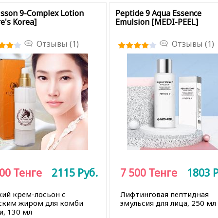
sson 9-Complex Lotion
Peptide 9 Aqua Essence
re's Korea]
Emulsion [MEDI-PEEL]
Отзывы (1)
Отзывы (1)
800
Тенге
2115
Руб.
7 500
Тенге
1803
Р
кий крем-лосьон с
Лифтинговая пептидная
ским жиром для комби
эмульсия для лица, 250 мл
и, 130 мл