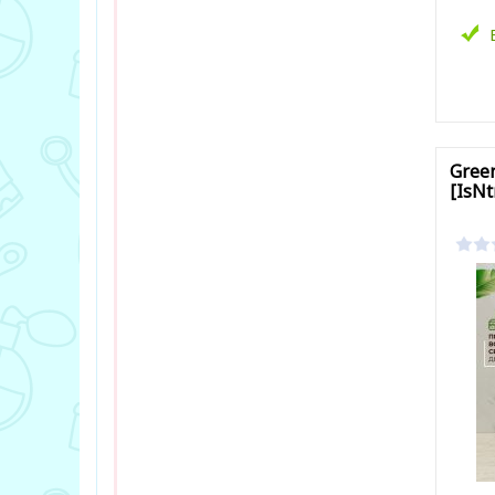
В за
Green
[IsNt