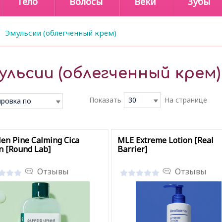
Тело
Волосы
Веки
Зубы
Эмульсии (облегченный крем)
ульсии (облегченный крем)
Показать
30
На странице
ровка по
чанию
en Pine Calming Cica
MLE Extreme Lotion [Real
n [Round Lab]
Barrier]
Отзывы
Отзывы