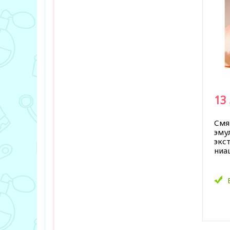
13
Смя
эму
экс
ниа
В за