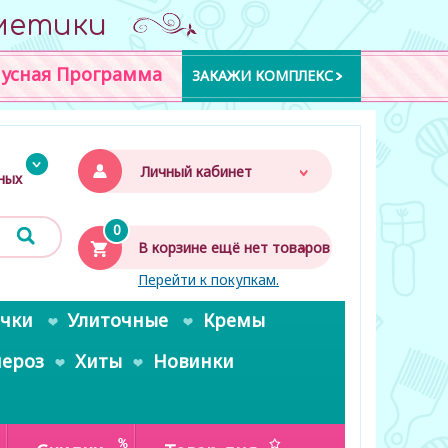
метики
усная Программа
ЗАКАЖИ КОМПЛЕКС
Личный кабинет
дных
0
В корзине ещё нет товаров
Перейти к покупкам.
очки
Улиточные
Кремы
пероз
Хиты
Новинки