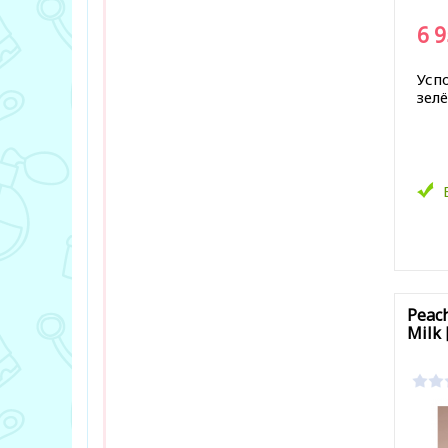
6 
Усп
зел
В за
Peach
Milk 