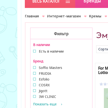
Бренды
ВЕСЬ КАТАЛОГ
Главная
Интернет-магазин
Кремы
Фильтр
Эм
В наличии
Сорти
Есть в наличии
умол
Бренд
Soffio Masters
For M
Lotio
FRUDIA
Esfolio
COSRX
Jigott
3W CLINIC
Показать еще