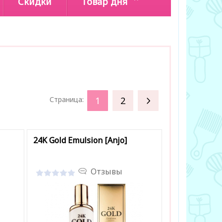
Скидки
Товар дня
1
2
»
Страница:
24K Gold Emulsion [Anjo]
Отзывы