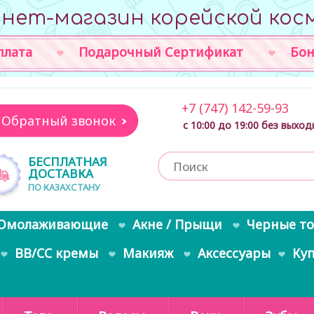
нет-магазин корейской кос
плата
Подарочный Сертификат
Бон
+7 (747) 142-59-93
Обратный звонок
с 10:00 до 19:00 без выхо
БЕСПЛАТНАЯ
ДОСТАВКА
ПО КАЗАХСТАНУ
Омолаживающие
Акне / Прыщи
Черные т
BB/CC кремы
Макияж
Аксессуары
Ку