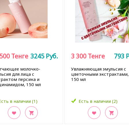
 500
Тенге
3245
Руб.
3 300
Тенге
793
Р
гчающее молочко-
Увлажняющая эмульсия с
льсия для лица с
цветочными экстрактами,
трактом персика и
150 мл
цинамидом, 150 мл
Есть в наличии (1)
Есть в наличии (2)
кладки
В закладки