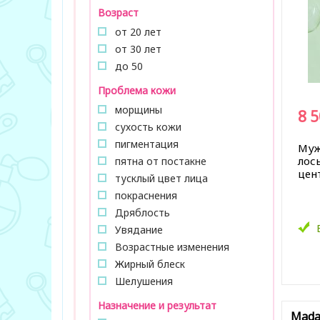
Возраст
от 20 лет
от 30 лет
до 50
Проблема кожи
морщины
8 
сухость кожи
пигментация
Муж
лось
пятна от постакне
цен
тусклый цвет лица
покраснения
Дряблость
Увядание
Возрастные изменения
Жирный блеск
В за
Шелушения
Назначение и результат
Madag