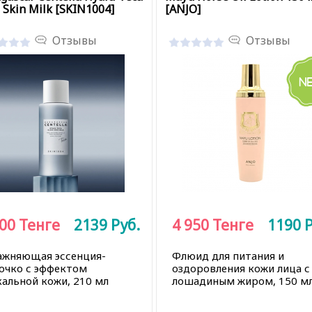
 Skin Milk [SKIN1004]
[ANJO]
Отзывы
Отзывы
900
Тенге
2139
Руб.
4 950
Тенге
1190
Р
ажняющая эссенция-
Флюид для питания и
очко с эффектом
оздоровления кожи лица с
кальной кожи, 210 мл
лошадиным жиром, 150 м