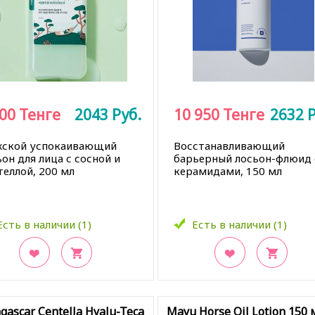
500
Тенге
2043
Руб.
10 950
Тенге
2632
Р
ской успокаивающий
Восстанавливающий
он для лица с сосной и
барьерный лосьон-флюид 
теллой, 200 мл
керамидами, 150 мл
Есть в наличии (1)
Есть в наличии (1)
кладки
В закладки
ascar Centella Hyalu-Teca
Mayu Horse Oil Lotion 150 