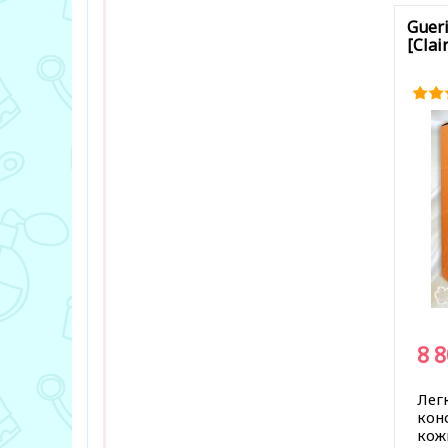
Gueri
[Clai
8 
Лег
кон
кож