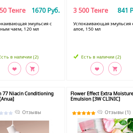
950
Тенге
1670
Руб.
3 500
Тенге
841
Р
окаивающая эмульсия с
Успокаивающая эмульсия 
ёным чаем, 120 мл
алое, 150 мл
Есть в наличии (2)
Есть в наличии (2)
кладки
В закладки
 77 Niacin Conditioning
Flower Effect Extra Moistur
[Anua]
Emulsion [3W CLINIC]
Отзывы
Отзывы (1)