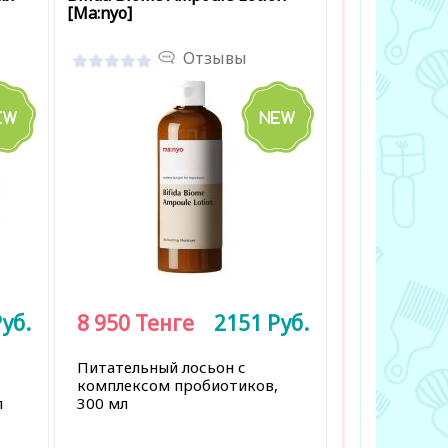
[Ma:nyo]
Отзывы
уб.
8 950
Тенге
2151
Руб.
Питательный лосьон с
комплексом пробиотиков,
л
300 мл