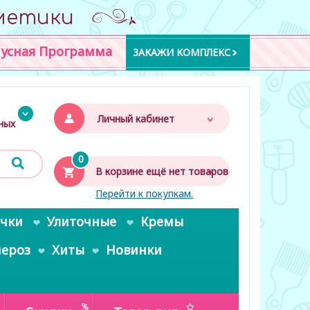
метики
усная Программа
ЗАКАЖИ КОМПЛЕКС
Личный кабинет
дных
0
В корзине ещё нет товаров
Перейти к покупкам.
очки
Улиточные
Кремы
пероз
Хиты
Новинки