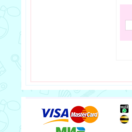
В за
+
+