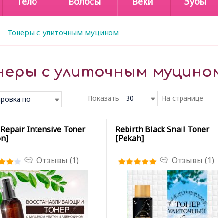
Тело
Волосы
Веки
Зубы
Тонеры с улиточным муцином
неры с улиточным муцино
Показать
30
На странице
ровка по
чанию
 Repair Intensive Toner
Rebirth Black Snail Toner
n]
[Pekah]
Отзывы (1)
Отзывы (1)