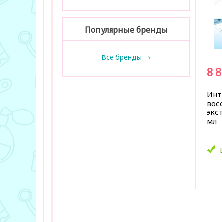
Популярные бренды
Все бренды
8 
Инт
вос
экс
мл
В за