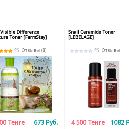
 Visible Difference
Snail Ceramide Toner
ure Toner [FarmStay]
[LEBELAGE]
Отзывы (8)
Отзывы
800
Тенге
673
Руб.
4 500
Тенге
1082
Р