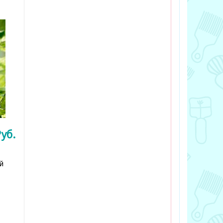
уб.
й