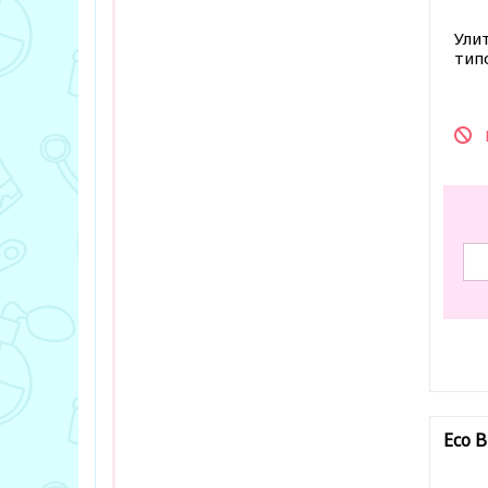
Ули
тип
В за
Eco B