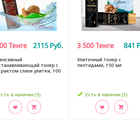
800
Тенге
2115
Руб.
3 500
Тенге
841
Р
енсивный
Улиточный тонер с
станавливающий тонер с
пептидами, 150 мл
трактом слизи улитки, 100
Есть в наличии (5)
Есть в наличии (3)
кладки
В закладки