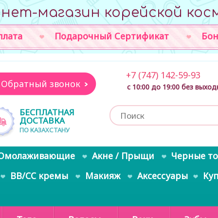
нет-магазин корейской кос
плата
Подарочный Сертификат
Бон
+7 (747) 142-59-93
Обратный звонок
с 10:00 до 19:00 без выхо
БЕСПЛАТНАЯ
ДОСТАВКА
ПО КАЗАХСТАНУ
Омолаживающие
Акне / Прыщи
Черные т
BB/CC кремы
Макияж
Аксессуары
Ку