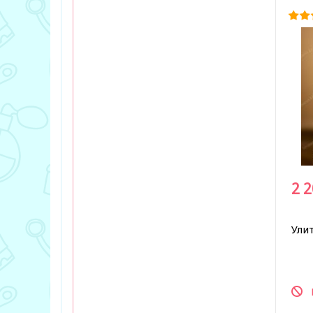
2 
Ули