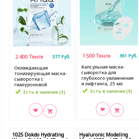
1 500
Тенге
361
Руб.
2 400
Тенге
577
Руб.
Капсульная маска-
Охлаждающая
сыворотка для
тонизирующая маска-
глубокого увлажнения
сыворотка с
и лифтинга, 25 мл
гиалуроновой
кислотой, 24 мл
Есть в наличии (9)
Есть в наличии (3)
В закладки
В закладки
1025 Dokdo Hydrating
Hyaluronic Modeling