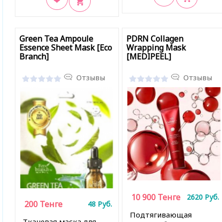
В закладки
В закладки
Green Tea Ampoule
PDRN Collagen
Essence Sheet Mask [Eco
Wrapping Mask
Branch]
[MEDIPEEL]
Отзывы
Отзывы
10 900
Тенге
2620
Руб.
200
Тенге
48
Руб.
Подтягивающая
Тканевая маска для