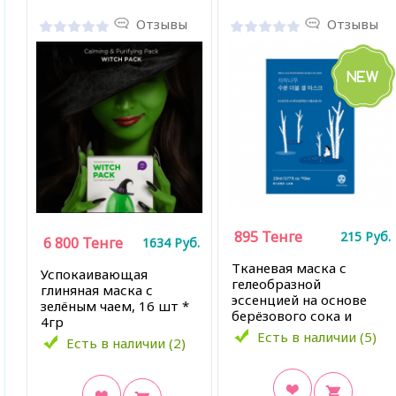
Отзывы
Отзывы
895
Тенге
215
Руб.
6 800
Тенге
1634
Руб.
Tканевая маска с
Успокаивающая
гелеобразной
глиняная маска с
эссенцией на основе
зелёным чаем, 16 шт *
берёзового сока и
4гр
гиалуроновой кислоты,
Есть в наличии (5)
Есть в наличии (2)
23 мл