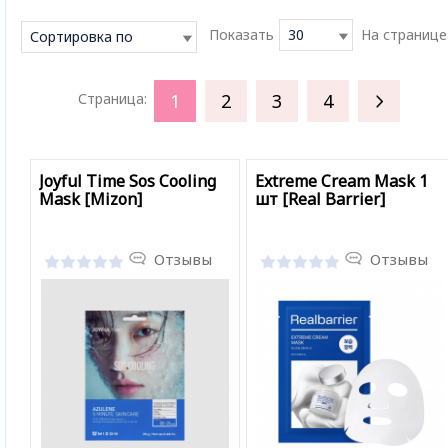
Показать
30
На странице
Сортировка по
умолчанию
1
2
3
4
Страница:
Joyful Time Sos Cooling
Extreme Cream Mask 1
Mask [Mizon]
шт [Real Barrier]
Отзывы
Отзывы