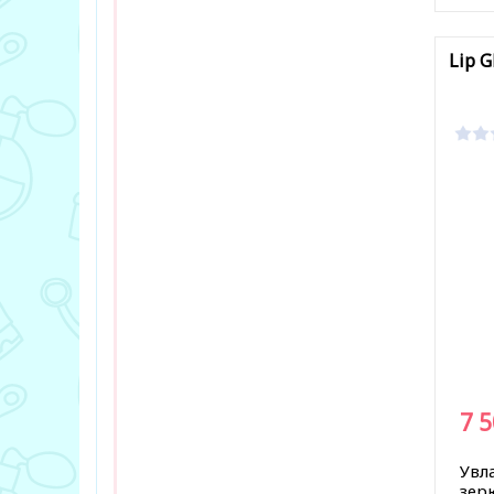
В за
Lip G
7 
Увл
зер