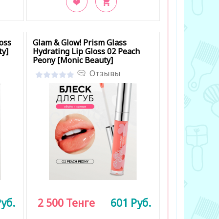
В закладки
oss
Glam & Glow! Prism Glass
ty]
Hydrating Lip Gloss 02 Peach
Peony [Monic Beauty]
Отзывы
уб.
2 500
Тенге
601
Руб.