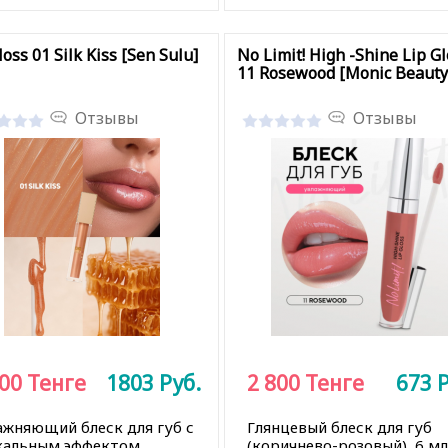
кладки
В закладки
loss 01 Silk Kiss [Sen Sulu]
No Limit! High -Shine Lip Gl
11 Rosewood [Monic Beauty
Отзывы
Отзывы
500
Тенге
1803
Руб.
2 800
Тенге
673
Р
ажняющий блеск для губ с
Глянцевый блеск для губ
кальным эффектом
(коричнево-розовый), 6 мл