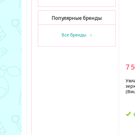
Популярные бренды
Все бренды
7 
Увл
зер
(Виш