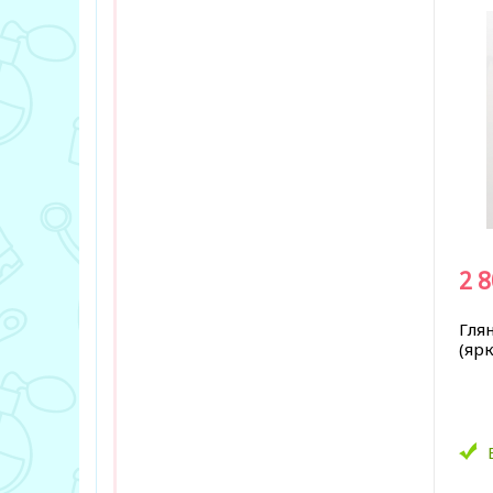
2 
Гля
(ярк