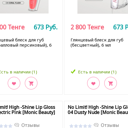
800
Тенге
673
Руб.
2 800
Тенге
673
Р
нцевый блеск для губ
Глянцевый блеск для губ
ралловый персиковый), 6
(бесцветный), 6 мл
Есть в наличии (1)
Есть в наличии (1)
кладки
В закладки
mit! High -Shine Lip Gloss
No Limit! High -Shine Lip Gl
ectric Pink [Monic Beauty]
04 Dusty Nude [Monic Beau
Отзывы
Отзывы