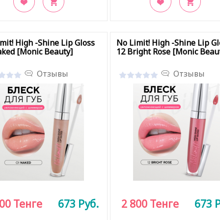
кладки
В закладки
mit! High -Shine Lip Gloss
No Limit! High -Shine Lip Gl
ked [Monic Beauty]
12 Bright Rose [Monic Beau
Отзывы
Отзывы
800
Тенге
673
Руб.
2 800
Тенге
673
Р