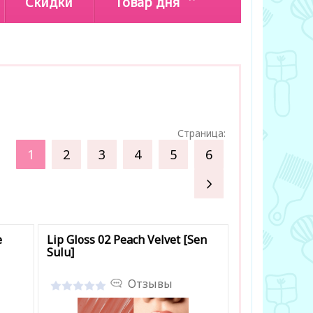
Скидки
Товар дня
Страница:
1
2
3
4
5
6
»
e
Lip Gloss 02 Peach Velvet [Sen
Sulu]
Отзывы