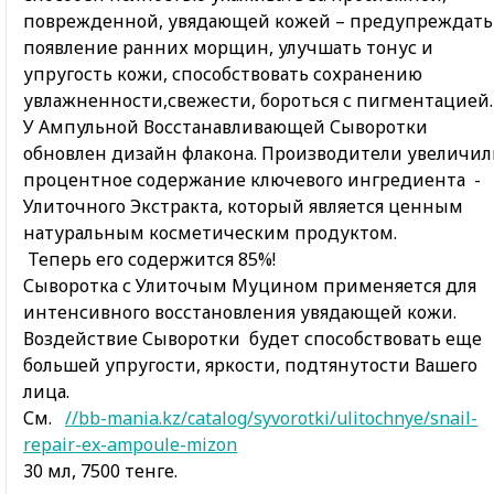
поврежденной, увядающей кожей – предупреждать
появление ранних морщин, улучшать тонус и
упругость кожи, способствовать сохранению
увлажненности,свежести, бороться с пигментацией
У Ампульной Восстанавливающей Сыворотки
обновлен дизайн флакона. Производители увеличил
процентное содержание ключевого ингредиента -
Улиточного Экстракта, который является ценным
натуральным косметическим продуктом.
Теперь его содержится 85%!
Сыворотка с Улиточым Муцином применяется для
интенсивного восстановления увядающей кожи.
Воздействие Сыворотки будет способствовать еще
большей упругости, яркости, подтянутости Вашего
лица.
См.
//bb-mania.kz/catalog/syvorotki/ulitochnye/snail-
repair-ex-ampoule-mizon
30 мл, 7500 тенге.