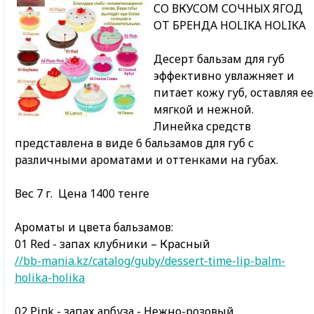
СО ВКУСОМ СОЧНЫХ ЯГОД
ОТ БРЕНДА HOLIKA HOLIKA
Десерт бальзам для губ
эффективно увлажняет и
питает кожу губ, оставляя ее
мягкой и нежной.
Линейка средств
представлена в виде 6 бальзамов для губ с
различными ароматами и оттенками на губах.
Вес
7 г
. Цена 1400 тенге
Ароматы и цвета бальзамов:
01 Red - запах клубники – Красный
//bb-mania.kz/catalog/guby/dessert-time-lip-balm-
holika-holika
02 Pink - запах арбуза - Нежно-розовый