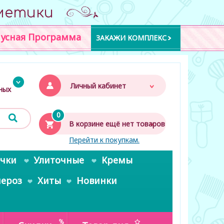
метики
усная Программа
ЗАКАЖИ КОМПЛЕКС
Личный кабинет
дных
0
В корзине ещё нет товаров
Перейти к покупкам.
очки
Улиточные
Кремы
пероз
Хиты
Новинки