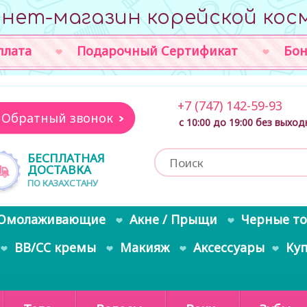
нет-магазин корейской кос
плата
Подарочный Сертификат
Бон
+7 (747) 142-59-93
Обратный звонок
с 10:00 до 19:00 без выхо
БЕСПЛАТНАЯ
ДОСТАВКА
ПО КАЗАХСТАНУ
Омолаживающие
Акне / Прыщи
Черные т
BB/CC кремы
Макияж
Аксессуары
Ку