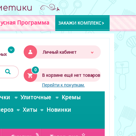
метики
усная Программа
ЗАКАЖИ КОМПЛЕКС
Личный кабинет
дных
0
В корзине ещё нет товаров
Перейти к покупкам.
очки
Улиточные
Кремы
пероз
Хиты
Новинки