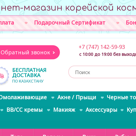
нет-магазин корейской кос
плата
Подарочный Сертификат
Бон
+7 (747) 142-59-93
Обратный звонок
с 10:00 до 19:00 без выхо
БЕСПЛАТНАЯ
ДОСТАВКА
ПО КАЗАХСТАНУ
Омолаживающие
Акне / Прыщи
Черные т
BB/CC кремы
Макияж
Аксессуары
Ку