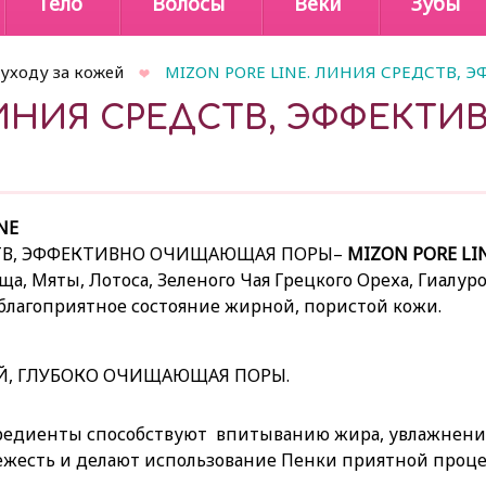
Тело
Волосы
Веки
Зубы
 уходу за кожей
MIZON PORE LINE. ЛИНИЯ СРЕДСТВ
 ЛИНИЯ СРЕДСТВ, ЭФФЕК
NE
ТВ, ЭФФЕКТИВНО ОЧИЩАЮЩАЯ ПОРЫ–
M
IZON
PORE LI
а, Мяты, Лотоса, Зеленого Чая Грецкого Ореха, Гиалур
благоприятное состояние жирной, пористой кожи.
Й, ГЛУБОКО ОЧИЩАЮЩАЯ ПОРЫ.
едиенты способствуют впитыванию жира, увлажнению
ежесть и делают использование Пенки приятной проце