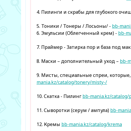
4. Пилинги и скрабы для глубокого очи
5. Тоники / Тонеры / Лосьоны/ -
bb-mania
6. Эмульсии (Облегченный крем) -
bb-ma
7. Праймер - Затирка пор и база под м
8. Маски – дополнительный уход –
bb-m
9. Мисты, специальные спреи, которые
mania.kz/catalog/tonery/misty-/
10. Скатка - Пилинг
bb-mania.kz/catalog/p
11. Сыворотки (серум / ампула)
bb-mania.
12. Кремы
bb-mania.kz/catalog/krema