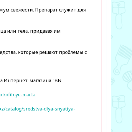
мум свежести. Препарат служит для
ца или тела, придавая им
редства, которые решают проблемы с
а Интернет-магазина "BB-
idrofilnye-macla
z/catalog/sredstva-dlya-snyatiya-