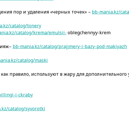
щения пор и удаления «черных точек» –
bb-mania.kz/cat
.kz/catalog/tonery
nia.kz/catalog/krema/emulsii-
oblegchennyy-krem
акияж–
bb-mania.kz/catalog/prajjmery-i-bazy-pod-makiyazh
ania.kz/catalog/maski
, как правило, используют в жару для дополнительного
illingi-i-ckraby
kz/catalog/syvorotki