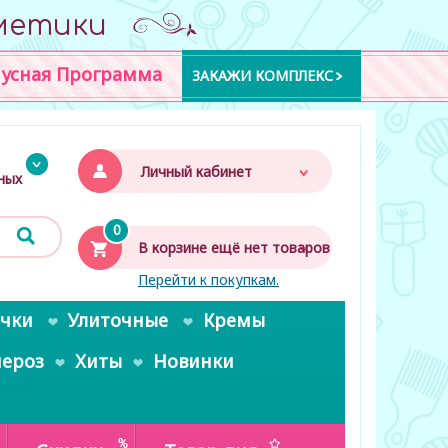
метики
усная Программа
ЗАКАЖИ КОМПЛЕКС
Личный кабинет
дных
0
В корзине ещё нет товаров
Перейти к покупкам.
очки
Улиточные
Кремы
пероз
Хиты
Новинки