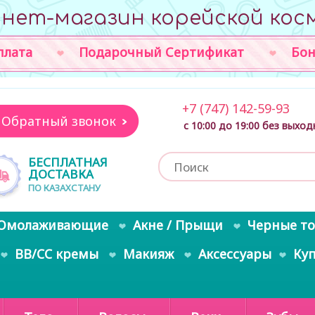
нет-магазин корейской кос
плата
Подарочный Сертификат
Бон
+7 (747) 142-59-93
Обратный звонок
с 10:00 до 19:00 без выхо
БЕСПЛАТНАЯ
ДОСТАВКА
ПО КАЗАХСТАНУ
Омолаживающие
Акне / Прыщи
Черные т
BB/CC кремы
Макияж
Аксессуары
Ку