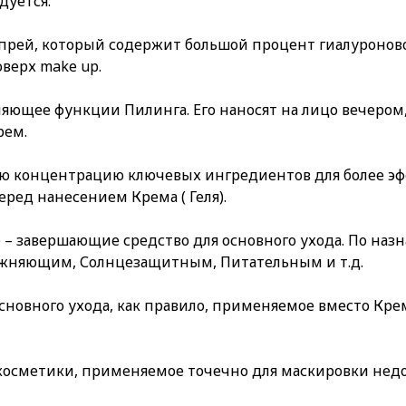
дуется.
прей, который содержит большой процент гиалуронов
верх make up.
олняющее функции Пилинга. Его наносят на лицо вечер
рем.
ую концентрацию ключевых ингредиентов для более эфф
ред нанесением Крема ( Геля).
аз) – завершающие средство для основного ухода. По на
жняющим, Солнцезащитным, Питательным и т.д.
я основного ухода, как правило, применяемое вместо Кр
 косметики, применяемое точечно для маскировки недо