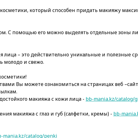
й косметики, который способен придать макияжу макси
ком. С помощью его можно выделять отдельные зоны ли
ля лица – это действительно уникальные и полезные с
 молодо и свежо.
косметики!
вами Вы можете ознакомиться на страницах веб –сайт
сылкам.
достойкого макияжа с кожи лица -
bb-mania.kz/catalog/g
ения макияжа с глаз и губ (салфетки, кремы) -
bb-mania.k
b-mania.kz/catalog/penki