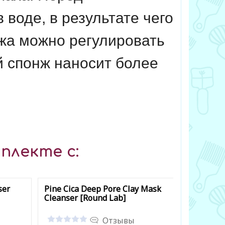
 воде, в результате чего
жа можно регулировать
й спонж наносит более
плекте с:
ser
Pine Cica Deep Pore Clay Mask
No.1 Pant
Cleanser [Round Lab]
Powder 
Отзывы