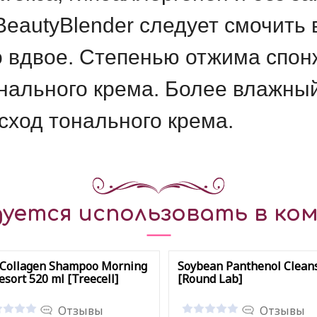
autyBlender следует смочить в
о вдвое. Степенью отжима спон
нального крема. Более влажны
сход тонального крема.
уется использовать в ком
 Collagen Shampoo Morning
Soybean Panthenol Clean
esort 520 ml [Treecell]
[Round Lab]
Отзывы
Отзывы