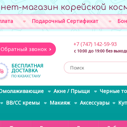
нет-магазин корейской кос
плата
Подарочный Сертификат
Бон
+7 (747) 142-59-93
Обратный звонок
с 10:00 до 19:00 без выхо
БЕСПЛАТНАЯ
ДОСТАВКА
ПО КАЗАХСТАНУ
Омолаживающие
Акне / Прыщи
Черные т
BB/CC кремы
Макияж
Аксессуары
Ку