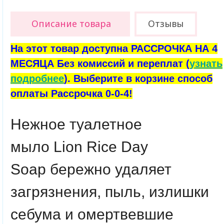
Описание товара
Отзывы
На этот товар доступна РАССРОЧКА НА 4
МЕСЯЦА Без комиссий и переплат (
узнать
подробнее
). Выберите в корзине способ
оплаты Рассрочка 0-0-4!
Нежное туалетное
мыло Lion Rice Day
Soap бережно удаляет
загрязнения, пыль, излишки
себума и омертвевшие