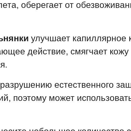
ета, оберегает от обезвоживан
ьнянки
улучшает капиллярное 
ающее действие, смягчает кожу
я.
 разрушению естественного защ
й, поэтому может использоват