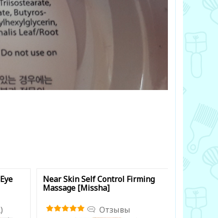
 Eye
Near Skin Self Control Firming
Near SKIN
Massage [Missha]
Massage 
)
Отзывы