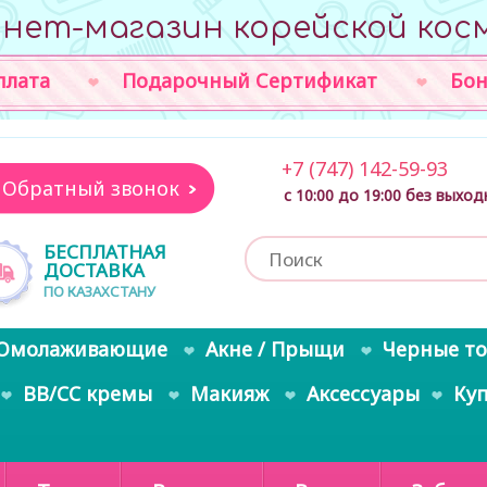
нет-магазин корейской кос
плата
Подарочный Сертификат
Бон
+7 (747) 142-59-93
Обратный звонок
с 10:00 до 19:00 без выхо
БЕСПЛАТНАЯ
ДОСТАВКА
ПО КАЗАХСТАНУ
Омолаживающие
Акне / Прыщи
Черные т
BB/CC кремы
Макияж
Аксессуары
Ку