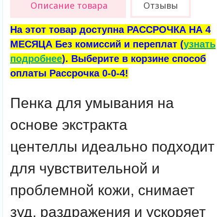
Описание товара
Отзывы
На этот товар доступна РАССРОЧКА НА 4
МЕСЯЦА Без комиссий и переплат (
узнать
подробнее
). Выберите в корзине способ
оплаты Рассрочка 0-0-4!
Пенка для умывания на
основе экстракта
центеллы
идеально подходит
для чувствительной и
проблемной кожи, снимает
зуд, раздражения и ускоряет