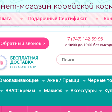
нет-магазин корейской кос
плата
Подарочный Сертификат
Бон
+7 (747) 142-59-93
Обратный звонок
с 10:00 до 19:00 без выхо
БЕСПЛАТНАЯ
ДОСТАВКА
ПО КАЗАХСТАНУ
Омолаживающие
Акне / Прыщи
Черные т
BB/CC кремы
Макияж
Аксессуары
Ку