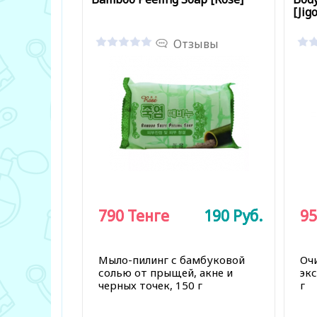
[Jigo
Отзывы
790
790
Тенге
Тенге
190
190
Руб.
Руб.
95
95
Мыло-пилинг с бамбуковой
Оч
солью от прыщей, акне и
эк
черных точек, 150 г
г