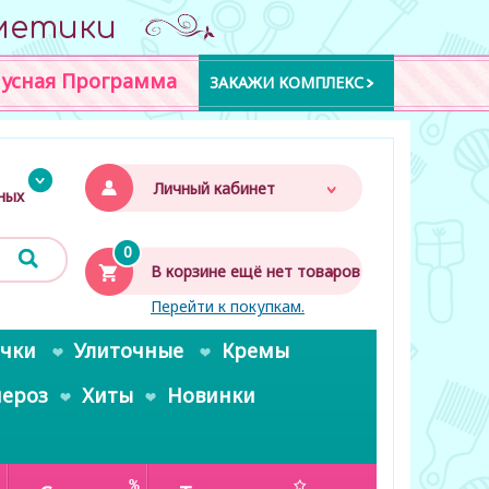
метики
усная Программа
ЗАКАЖИ КОМПЛЕКС
Личный кабинет
дных
0
В корзине ещё нет товаров
Перейти к покупкам.
очки
Улиточные
Кремы
пероз
Хиты
Новинки