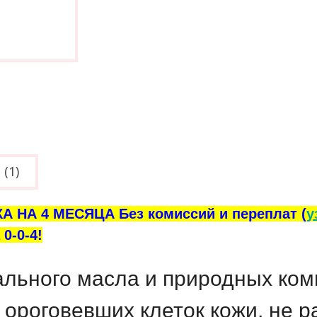
(1)
А НА 4 МЕСЯЦА Без комиссий и переплат (
у
0-0-4!
льного масла и природных ком
и ороговевших клеток кожи, не 