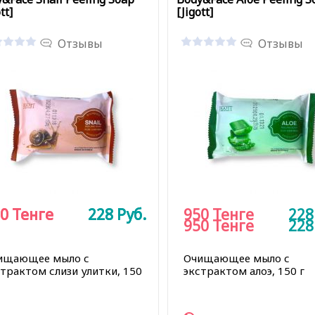
tt]
[Jigott]
Отзывы
Отзывы
0
0
Тенге
Тенге
228
228
Руб.
Руб.
950
Тенге
22
950
Тенге
22
ищающее мыло с
Очищающее мыло с
страктом слизи улитки, 150
экстрактом алоэ, 150 г