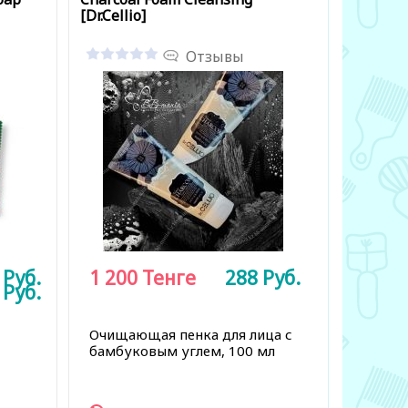
[Dr.Cellio]
Отзывы
8
Руб.
1 200
Тенге
288
Руб.
8
Руб.
Очищающая пенка для лица с
бамбуковым углем, 100 мл