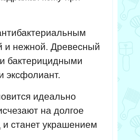
 антибактериальным
й и нежной. Древесный
 и бактерицидными
и эксфолиант.
новится идеально
 исчезают на долгое
д и станет украшением