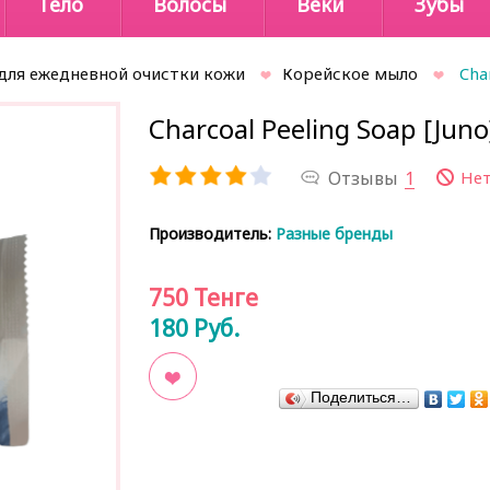
Тело
Волосы
Веки
Зубы
для ежедневной очистки кожи
Корейское мыло
Cha
Charcoal Peeling Soap [Juno
Отзывы
1
Нет
Производитель:
Разные бренды
750
Тенге
180
Руб.
Поделиться…
В закладки