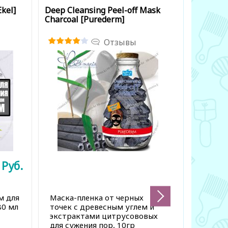
kel]
Deep Cleansing Peel-off Mask
Charcoal 
Charcoal [Purederm]
[FarmStay
Отзывы
9
Руб.
1 750
2 500 Тен
м для
Маска-пленка от черных
Отшелуш
80 мл
точек с древесным углем и
углем д
экстрактами цитрусововых
кожи, 18
для сужения пор, 10гр