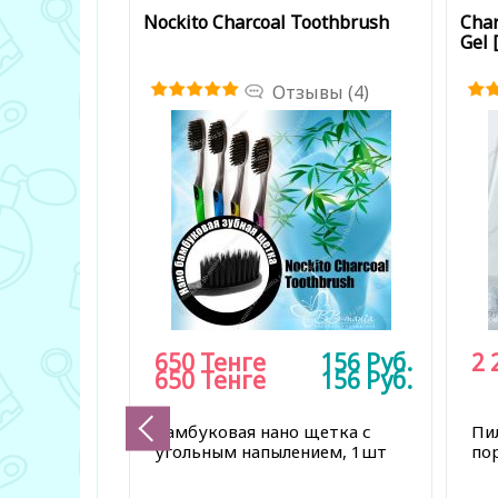
Nockito Charcoal Toothbrush
Char
Gel 
Отзывы (4)
650
Тенге
156
Руб.
2 
650
Тенге
156
Руб.
Бамбуковая нано щетка с
Пи
угольным напылением, 1шт
по