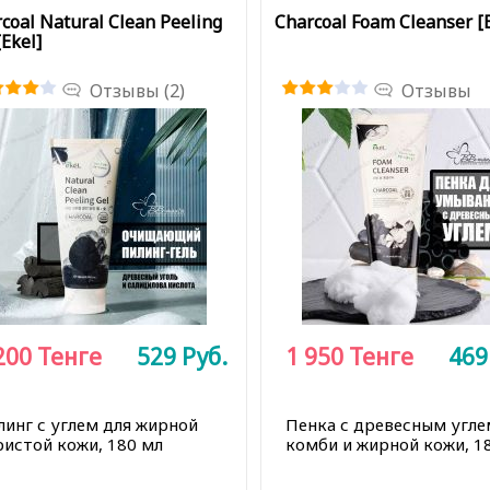
coal Natural Clean Peeling
Charcoal Foam Cleanser [E
[Ekel]
Отзывы (2)
Отзывы
200
Тенге
529
Руб.
1 950
Тенге
46
линг с углем для жирной
Пенка с древесным угле
ристой кожи, 180 мл
комби и жирной кожи, 1