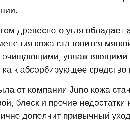
нии.
том древесного угля обладает
менения кожа становится мягко
ми очищающими, увлажняющими
 ка к абсорбирующее средство 
ыла от компании Juno кожа ста
вой, блеск и прочие недостатки
лично дополнит привычный ухо