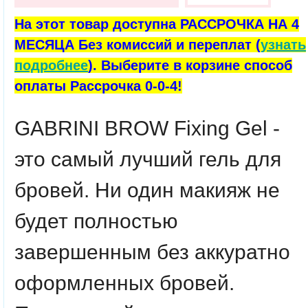
На этот товар доступна РАССРОЧКА НА 4
МЕСЯЦА Без комиссий и переплат (
узнать
подробнее
). Выберите в корзине способ
оплаты Рассрочка 0-0-4!
GABRINI BROW Fixing Gel -
это самый лучший гель для
бровей. Ни один макияж не
будет полностью
завершенным без аккуратно
оформленных бровей.