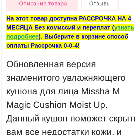
Описание товара
Отзывы
На этот товар доступна РАССРОЧКА НА 4
МЕСЯЦА Без комиссий и переплат (
узнать
подробнее
). Выберите в корзине способ
оплаты Рассрочка 0-0-4!
Обновленная версия
знаменитого увлажняющего
кушона для лица Missha M
Magic Cushion Moist Up.
Данный кушон поможет скрыт
вам все недостатки кожи, и