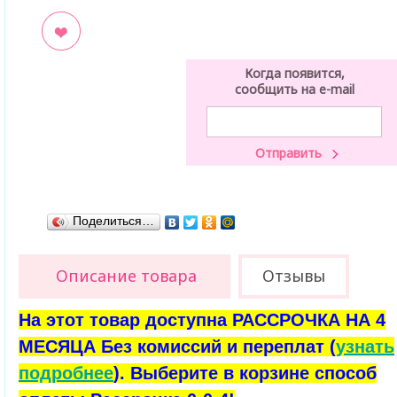
ладки
Когда появится,
сообщить на e-mail
Поделиться…
Описание товара
Отзывы
На этот товар доступна РАССРОЧКА НА 4
МЕСЯЦА Без комиссий и переплат (
узнать
подробнее
). Выберите в корзине способ