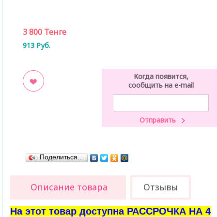
3 800
Тенге
913
Руб.
Когда появится,
сообщить на e-mail
ладки
Поделиться…
Описание товара
Отзывы
На этот товар доступна РАССРОЧКА НА 4