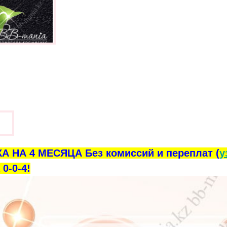
ы
А НА 4 МЕСЯЦА Без комиссий и переплат (
у
0-0-4!