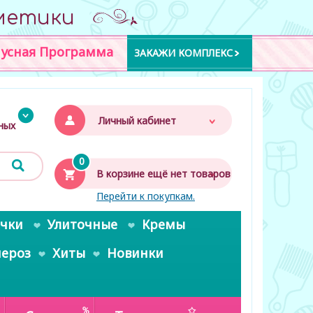
метики
усная Программа
ЗАКАЖИ КОМПЛЕКС
Личный кабинет
дных
0
В корзине ещё нет товаров
Перейти к покупкам.
очки
Улиточные
Кремы
пероз
Хиты
Новинки