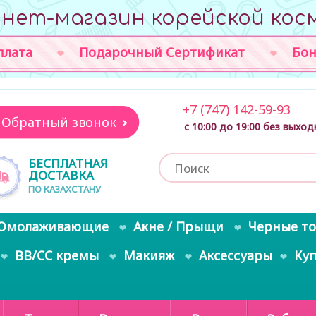
нет-магазин корейской кос
плата
Подарочный Сертификат
Бон
+7 (747) 142-59-93
Обратный звонок
с 10:00 до 19:00 без выхо
БЕСПЛАТНАЯ
ДОСТАВКА
ПО КАЗАХСТАНУ
Омолаживающие
Акне / Прыщи
Черные т
BB/CC кремы
Макияж
Аксессуары
Ку