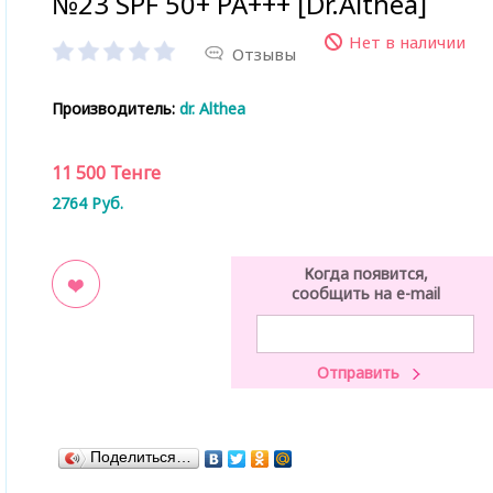
№23 SPF 50+ PA+++ [Dr.Althea]
Нет в наличии
Отзывы
Производитель:
dr. Althea
11 500
Тенге
2764
Руб.
Когда появится,
сообщить на e-mail
ладки
Поделиться…