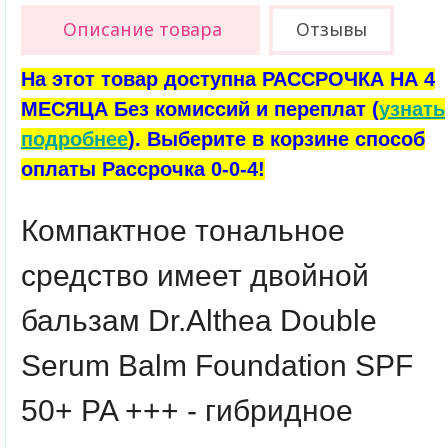
Описание товара
Отзывы
На этот товар доступна РАССРОЧКА НА 4
МЕСЯЦА Без комиссий и переплат (
узнать
подробнее
). Выберите в корзине способ
оплаты Рассрочка 0-0-4!
Компактное тональное
средство имеет двойной
бальзам Dr.Althea Double
Serum Balm Foundation SPF
50+ PA +++ - гибридное