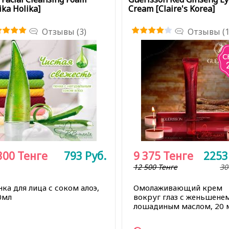
ika Holika]
Cream [Claire's Korea]
Отзывы (3)
Отзывы (1
300
Тенге
793
Руб.
9 375
Тенге
225
12 500 Тенге
30
ка для лица с соком алоэ,
Омолаживающий крем
0мл
вокруг глаз с женьшене
лошадиным маслом, 20 