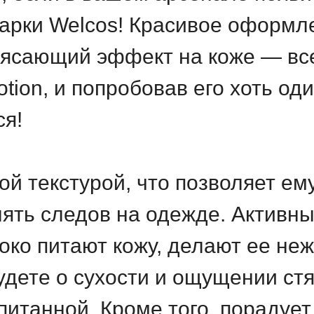
марки Welcos! Красивое оформ
рясающий эффект на коже — все
Lotion, и попробовав его хоть од
ся!
ой текстурой, что позволяет ем
лять следов на одежде. Активн
око питают кожу, делают ее неж
удете о сухости и ощущении стя
питанной. Кроме того, порадуе