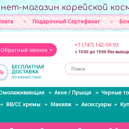
нет-магазин корейской кос
плата
Подарочный Сертификат
Бон
+7 (747) 142-59-93
Обратный звонок
с 10:00 до 19:00 без выхо
БЕСПЛАТНАЯ
ДОСТАВКА
ПО КАЗАХСТАНУ
Омолаживающие
Акне / Прыщи
Черные т
BB/CC кремы
Макияж
Аксессуары
Ку