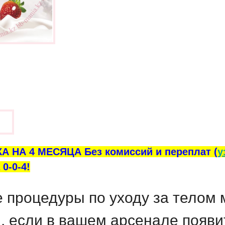
ы
А НА 4 МЕСЯЦА Без комиссий и переплат (
у
0-0-4!
процедуры по уходу за телом м
, если в вашем арсенале появи