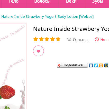
Тело
Волосы
Веки
Зубы
Nature Inside Strawbery Yogurt Body Lotion [Welcos]
Nature Inside Strawbery Yo
Отзывы
Нет 
В закладки
Поделиться…