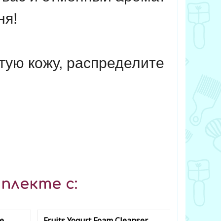
ня!
тую кожу, распределите
плекте с:
e
Fruits Yogurt Foam Cleanser
Original 