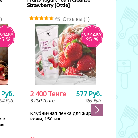
Strawberry [Ottie]
Cream Li
)
Отзывы (1)
25 %
25 %
3
Руб.
2 400
Тенге
577
Руб.
2 250
04
Руб.
3 200 Тенге
769
Руб.
7 500 Тен
Клубничная пенка для жирной
Биолами
м и
кожи, 150 мл
лечебны
мл