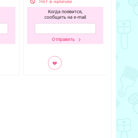
Нет в наличии
Нет 
Когда появится,
К
сообщить на e-mail
со
В закладки
В заклад