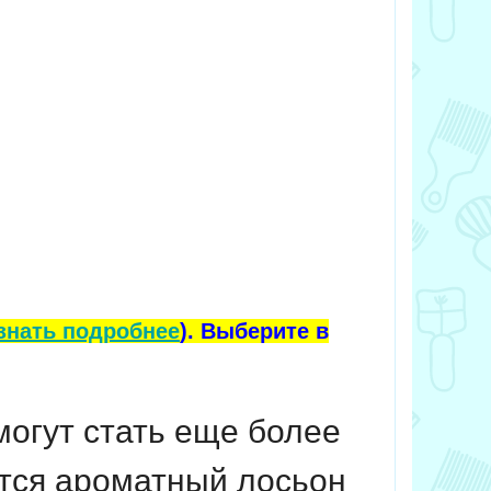
знать подробнее
). Выберите в
огут стать еще более
тся ароматный лосьон