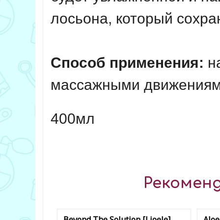
лосьона, который сохран
Способ применения:
на
массажными движениям
400мл
Рекоменд
Beyond The Solution [Lioele]
Aloe