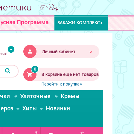
метики
усная Программа
ЗАКАЖИ КОМПЛЕКС
Личный кабинет
дных
0
В корзине ещё нет товаров
Перейти к покупкам.
очки
Улиточные
Кремы
пероз
Хиты
Новинки