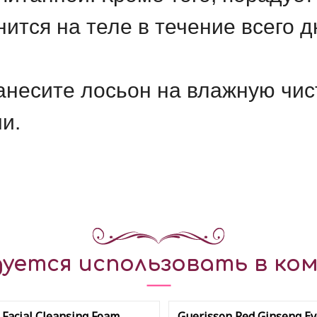
ится на теле в течение всего д
несите лосьон на влажную чис
и.
уется использовать в ком
 Facial Cleansing Foam
Guerisson Red Ginseng Ey