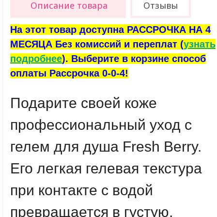
Описание товара
Отзывы
На этот товар доступна РАССРОЧКА НА 4
МЕСЯЦА Без комиссий и переплат (
узнать
подробнее
). Выберите в корзине способ
оплаты Рассрочка 0-0-4!
Подарите своей коже
профессиональный уход с
гелем для душа Fresh Berry.
Его легкая гелевая текстура
при контакте с водой
превращается в густую,