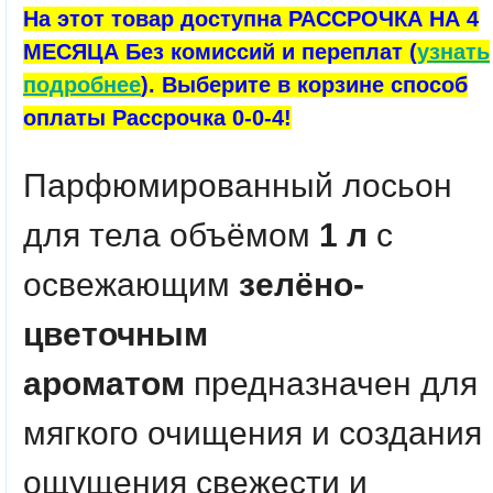
На этот товар доступна РАССРОЧКА НА 4
МЕСЯЦА Без комиссий и переплат (
узнать
подробнее
). Выберите в корзине способ
оплаты Рассрочка 0-0-4!
Парфюмированный лосьон
для тела объёмом
1 л
с
освежающим
зелёно-
цветочным
ароматом
предназначен для
мягкого очищения и создания
ощущения свежести и