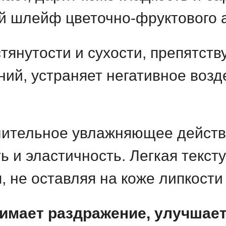
ий шлейф цветочно-фруктового 
тянутости и сухости, препятств
ий, устраняет негативное возд
лительное увлажняющее действи
ь и эластичность. Легкая текст
, не оставляя на коже липкост
имает раздражение, улучшае