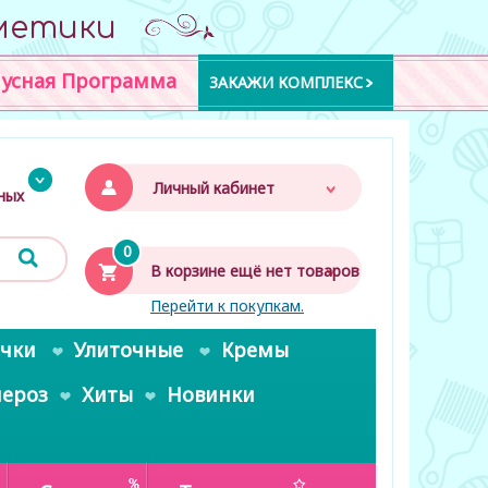
метики
усная Программа
ЗАКАЖИ КОМПЛЕКС
Личный кабинет
дных
0
В корзине ещё нет товаров
Перейти к покупкам.
очки
Улиточные
Кремы
пероз
Хиты
Новинки