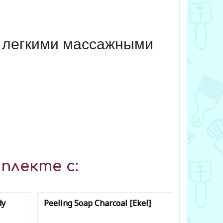
и легкими массажными
плекте с:
dy
Peeling Soap Charcoal [Ekel]
Natural B
Soothing G