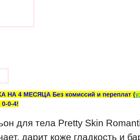
ы
А НА 4 МЕСЯЦА Без комиссий и переплат (
у
0-0-4!
 для тела Pretty Skin Romanti
чает, дарит коже гладкость и ба