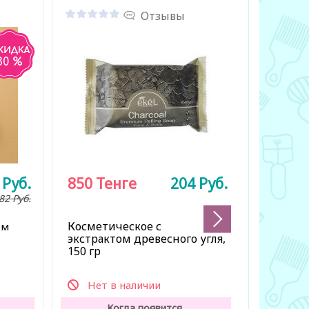
Отзывы
30 %
7
Руб.
850
Тенге
204
Руб.
1 194
82
Руб.
1 990 Тен
Косметическое с
ом
Увлажня
экстрактом древесного угля,
чёрной у
150 гр
кожей ли
и ногтя
Нет в наличии
Нет 
Когда появится,
К