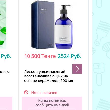
9
Руб.
10 500
Тенге
2524
Руб.
7 500
актом
Лосьон увлажняющий
Увлажня
восстанавливающий на
тела с п
основе керамидов, 500 мл
Нет в наличии
Нет 
Когда появится,
К
сообщить на e-mail
со