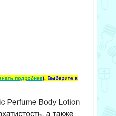
знать подробнее
). Выберите в
c Perfume Body Lotion
рхатистость, а также