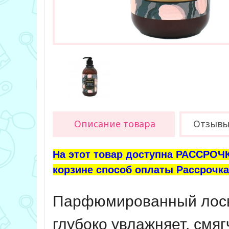
Описание товара
Отзыв
На этот товар доступна РАССРОЧК
корзине способ оплаты Рассрочка 
Парфюмированный лосьон
глубоко увлажняет, смяг