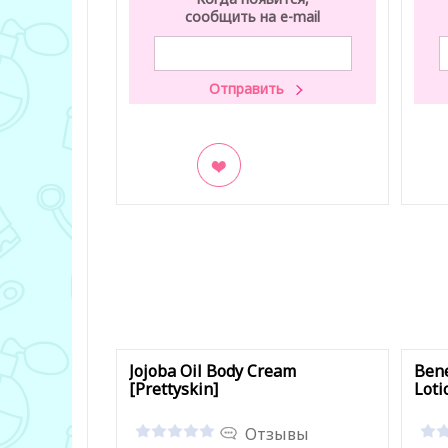
сообщить на e-mail
В закладки
В з
Jojoba Oil Body Cream
Bene
[Prettyskin]
Lot
Отзывы