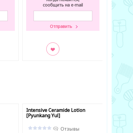
сообщить на e-mail
со
В закладки
В заклад
Intensive Ceramide Lotion
Beneficia
[Pyunkang Yul]
400 мл [
Отзывы