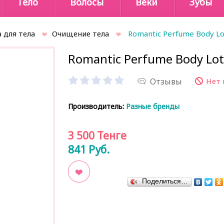
Тело
Волосы
Веки
Зубы
 для тела
Очищение тела
Romantic Perfume Body Lot
Romantic Perfume Body Loti
Отзывы
Нет 
Производитель:
Разные бренды
3 500
Тенге
841
Руб.
Поделиться…
В закладки