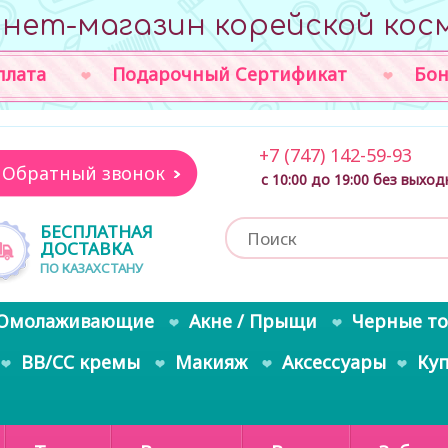
нет-магазин корейской кос
плата
Подарочный Сертификат
Бон
+7 (747) 142-59-93
Обратный звонок
с 10:00 до 19:00 без выхо
БЕСПЛАТНАЯ
ДОСТАВКА
ПО КАЗАХСТАНУ
Омолаживающие
Акне / Прыщи
Черные т
BB/CC кремы
Макияж
Аксессуары
Ку