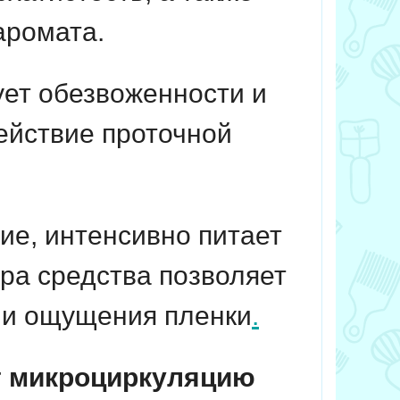
аромата.
ует обезвоженности и
ействие проточной
е, интенсивно питает
ура средства позволяет
и и ощущения пленки
.
т микроциркуляцию