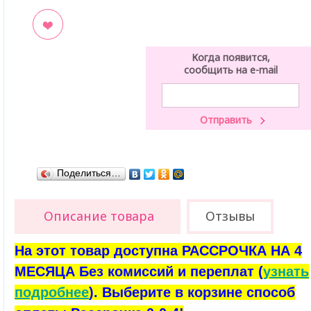
ладки
Когда появится,
сообщить на e-mail
Поделиться…
Описание товара
Отзывы
На этот товар доступна РАССРОЧКА НА 4
МЕСЯЦА Без комиссий и переплат (
узнать
подробнее
). Выберите в корзине способ