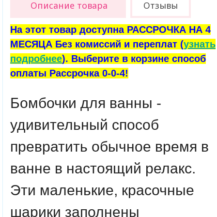
Описание товара
Отзывы
На этот товар доступна РАССРОЧКА НА 4
МЕСЯЦА Без комиссий и переплат (
узнать
подробнее
). Выберите в корзине способ
оплаты Рассрочка 0-0-4!
Бомбочки для ванны -
удивительный способ
превратить обычное время в
ванне в настоящий релакс.
Эти маленькие, красочные
шарики заполнены