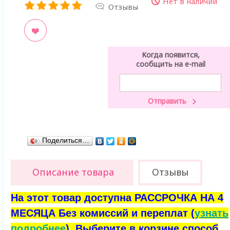
Нет в наличии
Отзывы
ладки
Когда появится,
сообщить на e-mail
Поделиться…
Описание товара
Отзывы
На этот товар доступна РАССРОЧКА НА 4
МЕСЯЦА Без комиссий и переплат (
узнать
подробнее
). Выберите в корзине способ