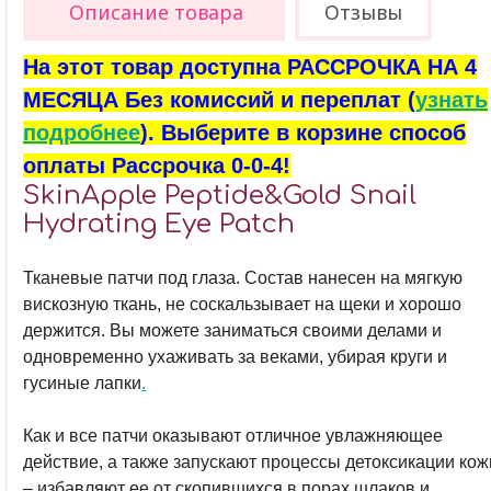
Описание товара
Отзывы
На этот товар доступна РАССРОЧКА НА 4
МЕСЯЦА Без комиссий и переплат (
узнать
подробнее
). Выберите в корзине способ
оплаты Рассрочка 0-0-4!
SkinApple Peptide&Gold Snail
Hydrating Eye Patch
Тканевые патчи под глаза. Состав нанесен на мягкую
вискозную ткань, не соскальзывает на щеки и хорошо
держится. Вы можете заниматься своими делами и
одновременно ухаживать за веками, убирая круги и
гусиные лапки
.
Как и все патчи оказывают отличное увлажняющее
действие, а также запускают процессы детоксикации кож
– избавляют ее от скопившихся в порах шлаков и