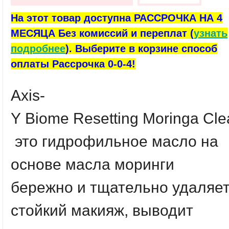
На этот товар доступна РАССРОЧКА НА 4
МЕСЯЦА Без комиссий и переплат (
узнать
подробнее
). Выберите в корзине способ
оплаты Рассрочка 0-0-4!
Axis
-
Y
Biome
Resetting
Moringa
Cle
это гидрофильное масло на
основе масла моринги
бережно и тщательно удаляе
стойкий макияж, выводит