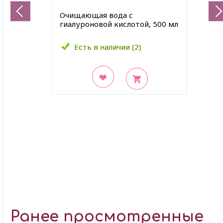
Очищающая вода с
гиалуроновой кислотой, 500 мл
Есть в наличии (2)
Есть в наличии (2)
В закладки
Ранее просмотренные