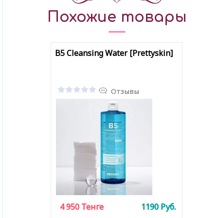
Похожие товары
B5 Cleansing Water [Prettyskin]
Отзывы
4 950
4 950
Тенге
Тенге
1190
1190
Руб.
Руб.