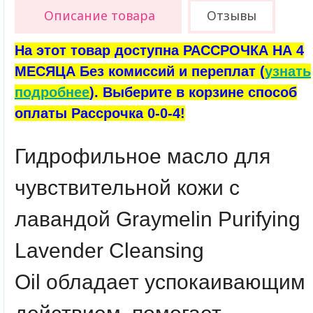
Описание товара
Отзывы
На этот товар доступна РАССРОЧКА НА 4
МЕСЯЦА Без комиссий и переплат (
узнать
подробнее
). Выберите в корзине способ
оплаты Рассрочка 0-0-4!
Гидрофильное масло для
чувствительной кожи с
лавандой
Graymelin
Purifying
Lavender Cleansing
Oil
обладает успокаивающим