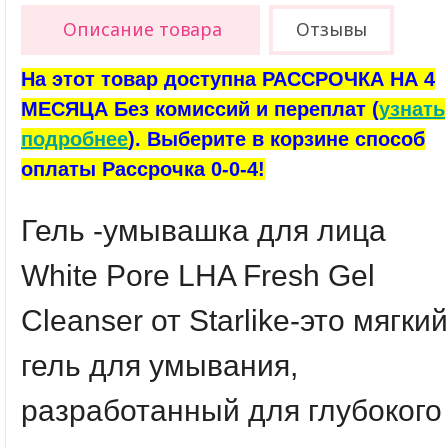
Описание товара
Отзывы
На этот товар доступна РАССРОЧКА НА 4
МЕСЯЦА Без комиссий и переплат (
узнать
подробнее
). Выберите в корзине способ
оплаты Рассрочка 0-0-4!
Гель -умывашка для лица
White Pore LHA Fresh Gel
Cleanser от Starlike-это мягкий
гель для умывания,
разработанный для глубокого