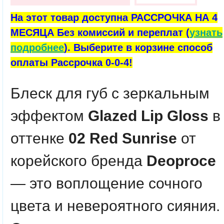
На этот товар доступна РАССРОЧКА НА 4
МЕСЯЦА Без комиссий и переплат (
узнать
подробнее
). Выберите в корзине способ
оплаты Рассрочка 0-0-4!
Блеск для губ с зеркальным
эффектом
Glazed Lip Gloss
в
оттенке
02 Red Sunrise
от
корейского бренда
Deoproce
— это воплощение сочного
цвета и невероятного сияния.