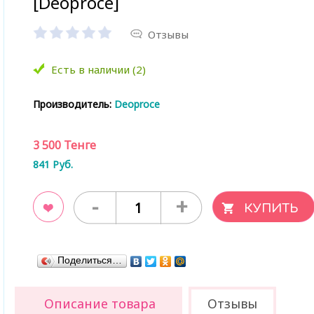
[Deoproce]
Отзывы
Есть в наличии (2)
Производитель:
Deoproce
3 500
Тенге
841
Руб.
-
+
ладки
Поделиться…
Описание товара
Отзывы