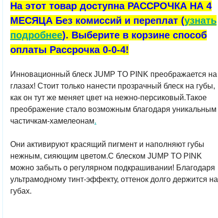
На этот товар доступна РАССРОЧКА НА 4
МЕСЯЦА Без комиссий и переплат (
узнать
подробнее
). Выберите в корзине способ
оплаты Рассрочка 0-0-4!
Инновационный блеск JUMP TO PINK преображается на
глазах! Стоит только нанести прозрачный блеск на губы,
как он тут же меняет цвет на нежно-персиковый.Такое
преображение стало возможным благодаря уникальным
частичкам-хамелеонам
.
Они активируют красящий пигмент и наполняют губы
нежным, сияющим цветом.С блеском JUMP TO PINK
можно забыть о регулярном подкрашивании! Благодаря
ультрамодному тинт-эффекту, оттенок долго держится на
губах.