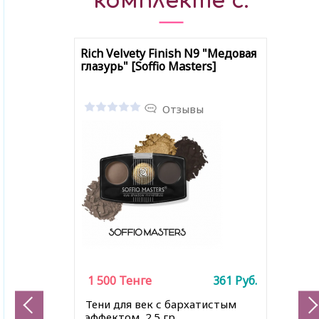
комплекте с:
Rich Velvety Finish N9 "Медовая
глазурь" [Soffio Masters]
Отзывы
1 500
Тенге
361
Руб.
Тени для век с бархатистым
эффектом, 2.5 гр