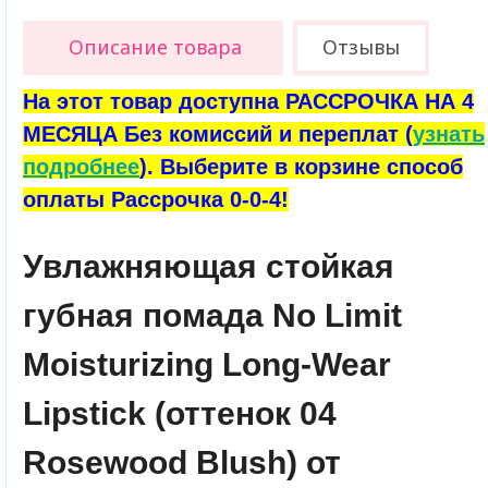
Описание товара
Отзывы
На этот товар доступна РАССРОЧКА НА 4
МЕСЯЦА Без комиссий и переплат (
узнать
подробнее
). Выберите в корзине способ
оплаты Рассрочка 0-0-4!
Увлажняющая стойкая
губная помада No Limit
Moisturizing Long-Wear
Lipstick (оттенок 04
Rosewood Blush) от