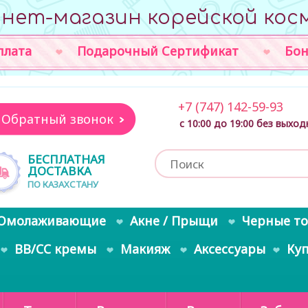
нет-магазин корейской кос
плата
Подарочный Сертификат
Бон
+7 (747) 142-59-93
Обратный звонок
с 10:00 до 19:00 без выхо
БЕСПЛАТНАЯ
ДОСТАВКА
ПО КАЗАХСТАНУ
Омолаживающие
Акне / Прыщи
Черные т
BB/CC кремы
Макияж
Аксессуары
Ку