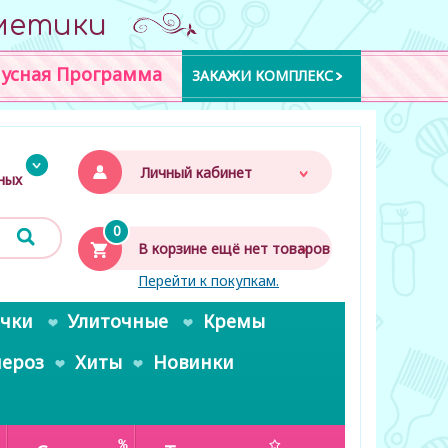
метики
усная Программа
ЗАКАЖИ КОМПЛЕКС
Личный кабинет
дных
0
В корзине ещё нет товаров
Перейти к покупкам.
очки
Улиточные
Кремы
пероз
Хиты
Новинки