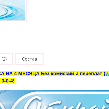
(2)
Состав
А НА 4 МЕСЯЦА Без комиссий и переплат (
у
0-0-4!