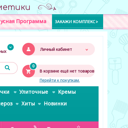
метики
усная Программа
ЗАКАЖИ КОМПЛЕКС
Личный кабинет
дных
0
В корзине ещё нет товаров
Перейти к покупкам.
очки
Улиточные
Кремы
пероз
Хиты
Новинки