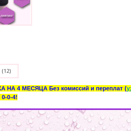
(12)
А НА 4 МЕСЯЦА Без комиссий и переплат (
у
0-0-4!