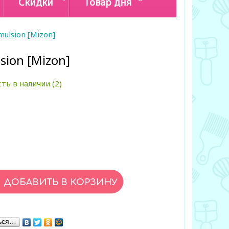
Скидки
Товар дня
mulsion [Mizon]
sion [Mizon]
сть в наличии (2)
ься…