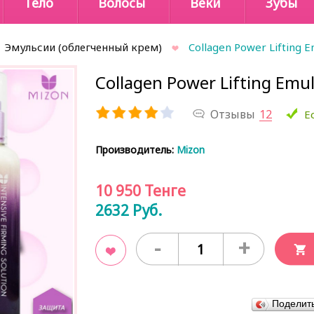
Тело
Волосы
Веки
Зубы
Эмульсии (облегченный крем)
Collagen Power Lifting E
Collagen Power Lifting Emul
Отзывы
12
Е
Производитель:
Mizon
10 950
Тенге
2632
Руб.
-
+
В закладки
Поделит