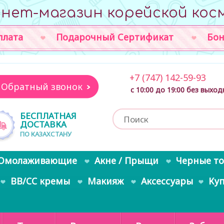
нет-магазин корейской кос
плата
Подарочный Сертификат
Бон
+7 (747) 142-59-93
Обратный звонок
с 10:00 до 19:00 без выхо
БЕСПЛАТНАЯ
ДОСТАВКА
ПО КАЗАХСТАНУ
Омолаживающие
Акне / Прыщи
Черные т
BB/CC кремы
Макияж
Аксессуары
Ку