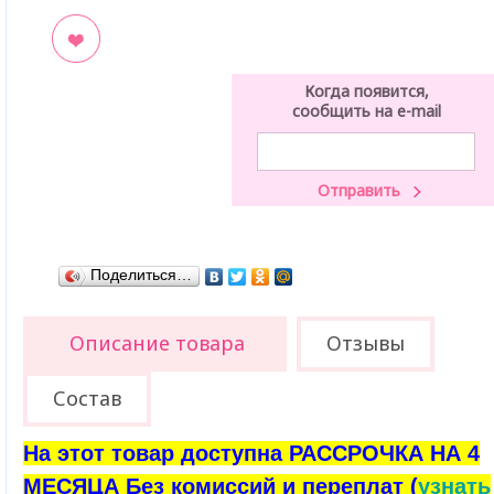
ладки
Когда появится,
сообщить на e-mail
Поделиться…
Описание товара
Отзывы
Состав
На этот товар доступна РАССРОЧКА НА 4
МЕСЯЦА Без комиссий и переплат (
узнать