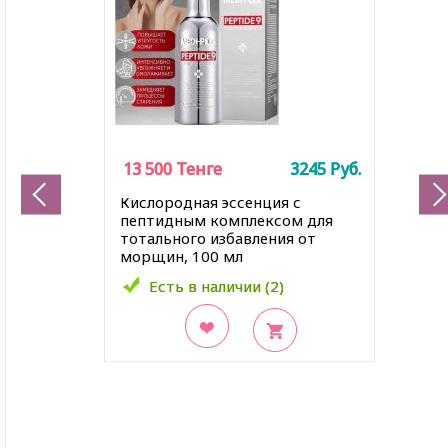
13 500
13 500
Тенге
Тенге
3245
3245
Руб.
Руб.
Кислородная эссенция с
пептидным комплексом для
тотального избавления от
морщин, 100 мл
Есть в наличии (2)
Есть в наличии (2)
В закладки