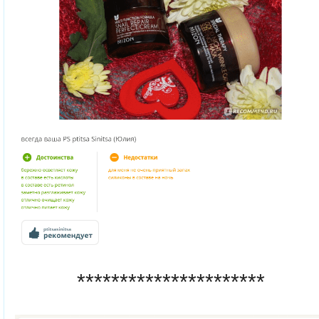
**********************