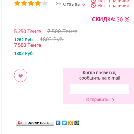
Нет в наличии
Отзывы
6
Нет в наличии
СКИДКА:
30 %
7 500 Тенге
5 250
Тенге
1803 Руб.
1262
Руб.
7 500
Тенге
1803
Руб.
Когда появится,
сообщить на e-mail
ладки
Поделиться…