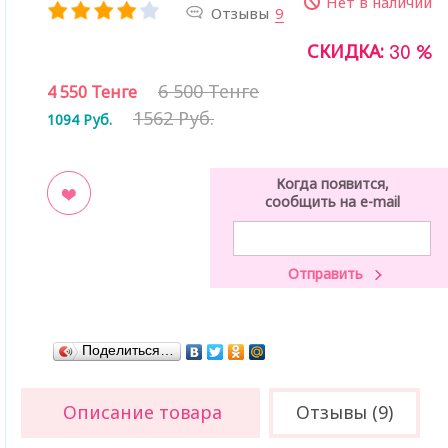
Нет в наличии
Отзывы
9
СКИДКА:
30 %
6 500 Тенге
4 550
Тенге
1562 Руб.
1094
Руб.
Когда появится,
сообщить на e-mail
ладки
Поделиться…
Описание товара
Отзывы (9)