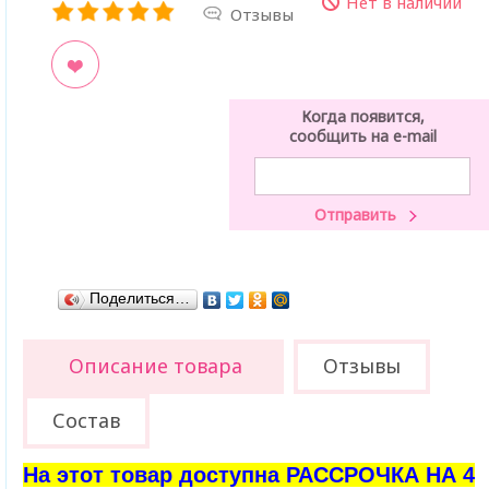
Нет в наличии
Отзывы
ладки
Когда появится,
сообщить на e-mail
Поделиться…
Описание товара
Отзывы
Состав
На этот товар доступна РАССРОЧКА НА 4