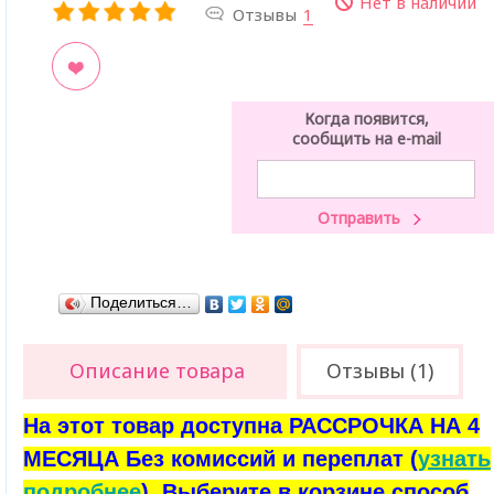
Нет в наличии
Отзывы
1
ладки
Когда появится,
сообщить на e-mail
Поделиться…
Описание товара
Отзывы (1)
На этот товар доступна РАССРОЧКА НА 4
МЕСЯЦА Без комиссий и переплат (
узнать
подробнее
). Выберите в корзине способ