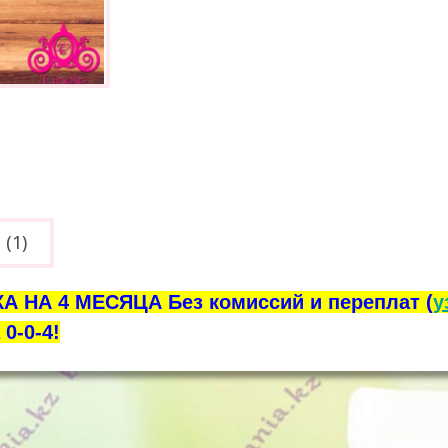
(1)
А НА 4 МЕСЯЦА Без комиссий и переплат (
у
0-0-4!