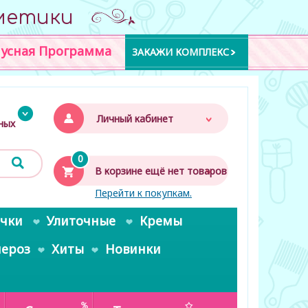
метики
усная Программа
ЗАКАЖИ КОМПЛЕКС
Личный кабинет
дных
0
В корзине ещё нет товаров
Перейти к покупкам.
очки
Улиточные
Кремы
пероз
Хиты
Новинки