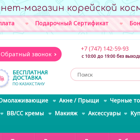
нет-магазин корейской кос
плата
Подарочный Сертификат
Бон
+7 (747) 142-59-93
Обратный звонок
с 10:00 до 19:00 без выхо
БЕСПЛАТНАЯ
ДОСТАВКА
ПО КАЗАХСТАНУ
Омолаживающие
Акне / Прыщи
Черные т
BB/CC кремы
Макияж
Аксессуары
Ку