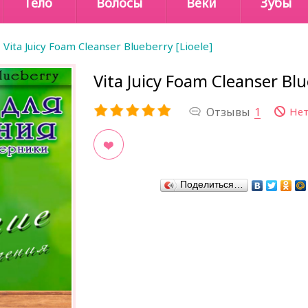
Тело
Волосы
Веки
Зубы
Vita Juicy Foam Cleanser Blueberry [Lioele]
Vita Juicy Foam Cleanser Blu
Отзывы
1
Нет
В закладки
Поделиться…