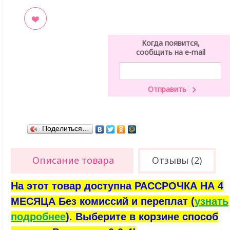
ладки
Когда появится,
сообщить на e-mail
Поделиться…
Описание товара
Отзывы (2)
На этот товар доступна РАССРОЧКА НА 4
МЕСЯЦА Без комиссий и переплат (
узнать
подробнее
). Выберите в корзине способ