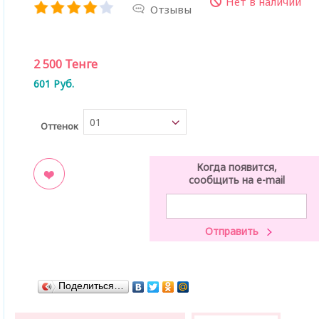
Нет в наличии
Отзывы
2 500
Тенге
601
Руб.
01
Оттенок
Когда появится,
сообщить на e-mail
ладки
Поделиться…