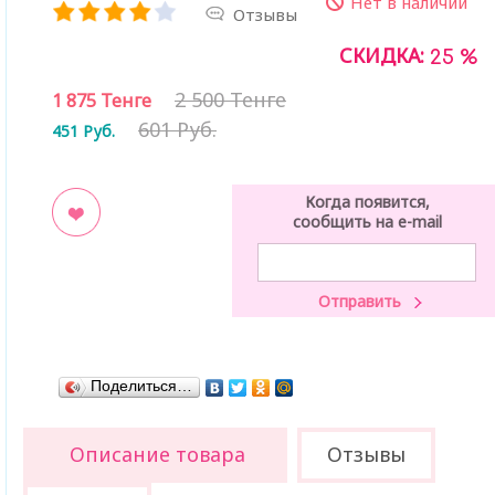
Нет в наличии
Отзывы
СКИДКА:
25 %
2 500 Тенге
1 875
Тенге
601 Руб.
451
Руб.
Когда появится,
сообщить на e-mail
ладки
Поделиться…
Описание товара
Отзывы