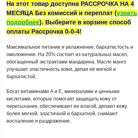
На этот товар доступна РАССРОЧКА НА 4
МЕСЯЦА Без комиссий и переплат (
узнать
подробнее
). Выберите в корзине способ
оплаты Рассрочка 0-0-4!
Максимальное питание и увлажнение, бархатистость и
омоложение.
На 20% состоит из натуральных масел,
обогащенный экстрактами мандарина.
Масло манго
улучшает эластичность кожи, делая её мягкой и
бархатистой
.
Богат витаминами A и E, минералами и ценными
кислотами, которые помогает защищать кожу от
пересыхания, обеспечивают ее влагой, делают кожу
более мягкой, эластичной и бархатной, снимают
воспаление и раздражение.