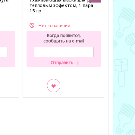
тепловым эффектом, 1 пара
углём, 1
15 гр
Нет в наличии
Нет 
Когда появится,
К
сообщить на e-mail
со
В закладки
В заклад