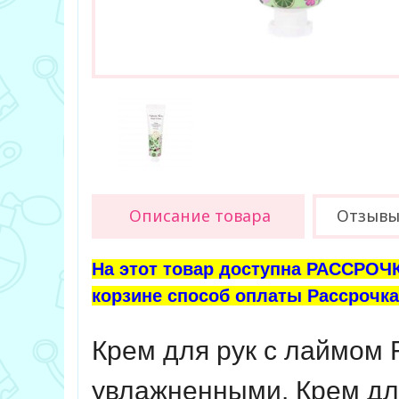
Описание товара
Отзыв
На этот товар доступна РАССРОЧК
корзине способ оплаты Рассрочка 
Крем для рук с лаймом F
увлажненными.
Крем дл