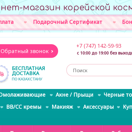
нет-магазин корейской кос
плата
Подарочный Сертификат
Бон
+7 (747) 142-59-93
Обратный звонок
с 10:00 до 19:00 без выхо
БЕСПЛАТНАЯ
ДОСТАВКА
ПО КАЗАХСТАНУ
Омолаживающие
Акне / Прыщи
Черные т
BB/CC кремы
Макияж
Аксессуары
Ку