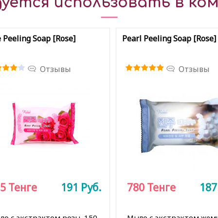
уется использовать в ком
 Peeling Soap [Rose]
Pearl Peeling Soap [Rose]
Отзывы
Отзывы
5
Тенге
191
Руб.
780
Тенге
18
ло с экстрактом розы, 150
Мыло с экстрактом жемч