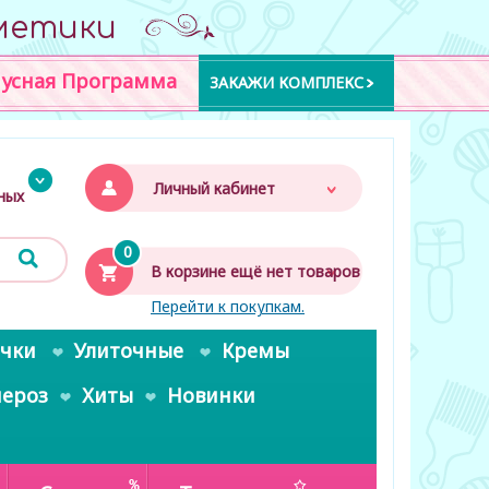
метики
усная Программа
ЗАКАЖИ КОМПЛЕКС
Личный кабинет
дных
0
В корзине ещё нет товаров
Перейти к покупкам.
очки
Улиточные
Кремы
пероз
Хиты
Новинки