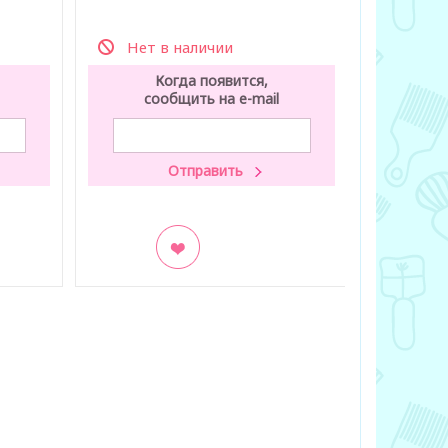
Нет в наличии
Нет 
Когда появится,
К
сообщить на e-mail
со
В закладки
В заклад