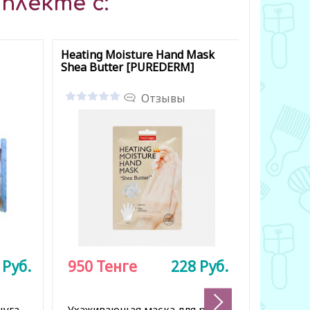
плекте с:
Heating Moisture Hand Mask
Charcoal 
Shea Butter [PUREDERM]
Отзывы
7
Руб.
950
Тенге
228
Руб.
750
Те
уга,
Ухаживающая маска для рук с
Мыло-ск