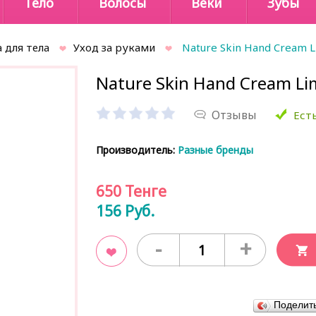
Тело
Волосы
Веки
Зубы
 для тела
Уход за руками
Nature Skin Hand Cream L
Nature Skin Hand Cream Li
Отзывы
Есть
Производитель:
Разные бренды
650
Тенге
156
Руб.
-
+
В закладки
Поделит