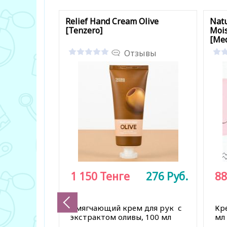
Relief Hand Cream Olive
Natu
[Tenzero]
Mois
[Med
Отзывы
1 150
Тенге
276
Руб.
88
Смягчающий крем для рук с
Кр
экстрактом оливы, 100 мл
мл