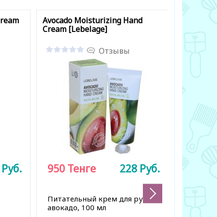
Cream
Avocado Moisturizing Hand
Calendul
Cream [Lebelage]
Hand Crea
Отзывы
8
Руб.
950
Тенге
228
Руб.
3 200
Питательный крем для рук с
Парфюме
авокадо, 100 мл
экстрак
мл