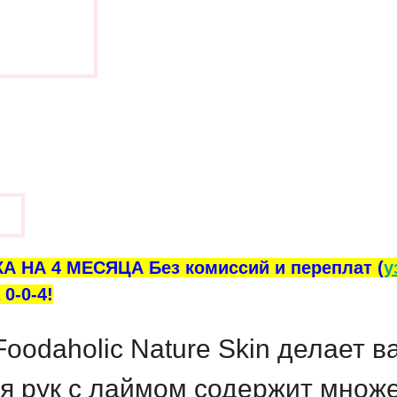
ы
А НА 4 МЕСЯЦА Без комиссий и переплат (
у
0-0-4!
oodaholic Nature Skin
делает в
я рук с лаймом содержит множе