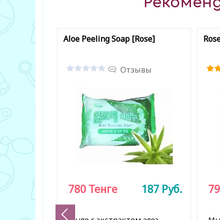
Рекоменд
Aloe Peeling Soap [Rose]
Rose
Отзывы
780
Тенге
187
Руб.
79
Мыло с экстрактом алоэ
Мы