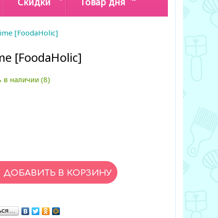
Скидки
Товар дня
ime [FoodaHolic]
me [FoodaHolic]
 в наличии (8)
ься…