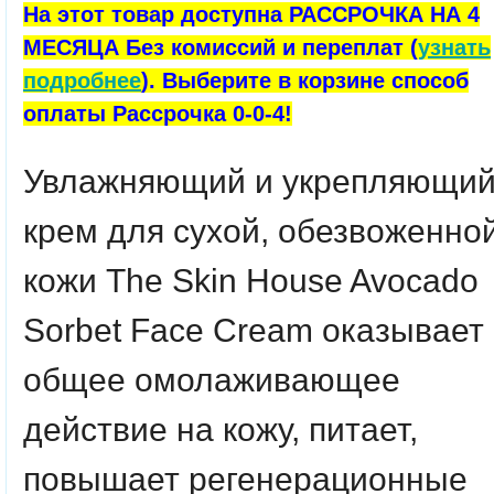
На этот товар доступна РАССРОЧКА НА 4
МЕСЯЦА Без комиссий и переплат (
узнать
подробнее
). Выберите в корзине способ
оплаты Рассрочка 0-0-4!
Увлажняющий и укрепляющи
крем для сухой, обезвоженно
кожи The Skin House Avocado
Sorbet Face Cream оказывает
общее омолаживающее
действие на кожу, питает,
повышает регенерационные